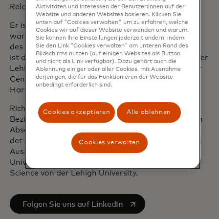
Relations International Affairs Fellowship.
Aktivitäten und Interessen der Benutzer:innen auf der
Website und anderen Websites basieren. Klicken Sie
unten auf "Cookies verwalten", um zu erfahren, welche
Er ist Vorstandsmitglied der Ford Foundation und
Cookies wir auf dieser Website verwenden und warum.
war zuvor im Vorstand der Lehigh University und
Sie können Ihre Einstellungen jederzeit ändern, indem
des National Endowment for Democracy tätig. Er
Sie den Link "Cookies verwalten" am unteren Rand des
Bildschirms nutzen (auf einigen Websites als Button
ist der erste President's Distinguished Fellow an der
und nicht als Link verfügbar). Dazu gehört auch die
Lehigh University und war Senior Fellow am Belfer
Ablehnung einiger oder aller Cookies, mit Ausnahme
derjenigen, die für das Funktionieren der Website
Center for Science and International Affairs der
unbedingt erforderlich sind.
Harvard University.
Rich hat einen Doktortitel in Internationalen
Cookies akzeptieren
Alle ablehnen
Beziehungen von der Georgetown University, einen
Abschluss in Rechtswissenschaften cum laude von
der American University, einen Master of Laws mit
Cookies verwalten
Auszeichnung in Völkerrecht vom Georgetown
University Law Center und einen Bachelor of
Science von der Lehigh University.
wird in einer neuen Registerkarte geöffnet
Folgen Sie uns auf LinkedIn