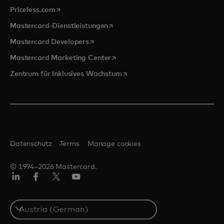
wird in einer neuen Registerkarte geöffnet
Priceless.com
wird in einer neuen Registerkarte 
Mastercard-Dienstleistungen
wird in einer neuen Registerkarte geöff
Mastercard Developers
wird in einer neuen Registerkarte
Mastercard Marketing Center
wird in einer neuen Registerka
Zentrum für Inklusives Wachstum
Datenschutz
Terms
Manage cookies
© 1994–2026 Mastercard.
Linkedin
Facebook
Twitter/X
Youtube
Select
a
country