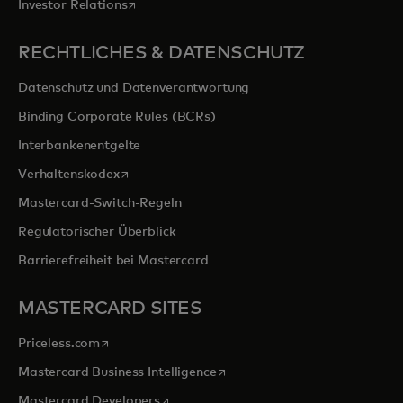
wird in einer neuen Registerkarte geöffnet
Investor Relations
RECHTLICHES & DATENSCHUTZ
Datenschutz und Datenverantwortung
Binding Corporate Rules (BCRs)
Interbankenentgelte
wird in einer neuen Registerkarte geöffnet
Verhaltenskodex
Mastercard-Switch-Regeln
Regulatorischer Überblick
Barrierefreiheit bei Mastercard
MASTERCARD SITES
wird in einer neuen Registerkarte geöffnet
Priceless.com
wird in einer neuen Registerka
Mastercard Business Intelligence
wird in einer neuen Registerkarte geöff
Mastercard Developers