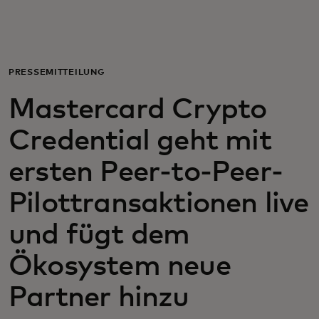
Für Sie
Für Unternehmen
PRESSEMITTEILUNG
Mastercard Crypto
Für die Welt
Credential geht mit
Für Innovatoren
ersten Peer-to-Peer-
Pilottransaktionen live
Neuigkeiten und Trends
und fügt dem
Ökosystem neue
Partner hinzu