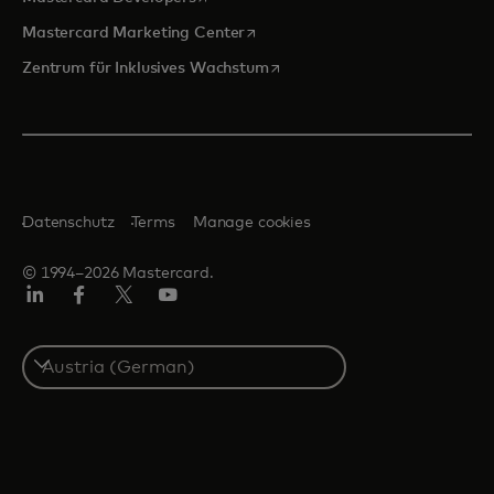
wird in einer neuen Registerkarte
Mastercard Marketing Center
wird in einer neuen Registerka
Zentrum für Inklusives Wachstum
Datenschutz
Terms
Manage cookies
© 1994–2026 Mastercard.
Linkedin
Facebook
Twitter/X
Youtube
Select
a
country