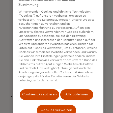
in den Vordergrund zu rücken",
Wie wir Cookies verwenden und Ihre
Zustimmung
sagte Walter Pimenta, Executive
Vice President, Product and
Wir verwenden Cookies und ähnliche Technologien
Engineering, Latin America and the
("Cookies") auf unseren Websites, um diese zu
verbessern, ihre Leistung zu messen, unsere Website-
Caribbean bei Mastercard. "Da das
Besucher:innen zu verstehen und die
Interesse an Blockchain und
Nutzer:innenerfahrung zu verbessern. Auf einigen
digitalen Assets in Lateinamerika
unserer Websites verwenden wir Cookies außerdem,
und auf der ganzen Welt weiter
um Anzeigen zu schalten, die auf den Browsing-
Aktivitäten und Interessen der Benutzer:innen auf der
zunimmt, ist es wichtig, weiterhin
Website und anderen Websites basieren. Klicken Sie
vertrauenswürdige und
unten auf "Cookies verwalten", um zu erfahren, welche
überprüfbare Interaktionen über
Cookies wir auf dieser Website verwenden und warum.
öffentliche Blockchain-Netzwerke
Sie können Ihre Einstellungen jederzeit ändern, indem
Sie den Link "Cookies verwalten" am unteren Rand des
zu ermöglichen. Wir freuen uns
Bildschirms nutzen (auf einigen Websites als Button
sehr, mit dieser dynamischen
und nicht als Link verfügbar). Dazu gehört auch die
Gruppe von Partnern
Ablehnung einiger oder aller Cookies, mit Ausnahme
zusammenzuarbeiten, um
derjenigen, die für das Funktionieren der Website
unbedingt erforderlich sind.
Mastercard Crypto Credential der
Ausschöpfung seines vollen
Potenzials näher zu bringen."
Cookies akzeptieren
Alle ablehnen
"Wir sind stolz darauf, unsere
Allianz mit Mastercard weiter zu
vertiefen, mit dem wir das
Cookies verwalten
Engagement für Innovation und die