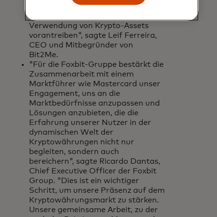
Entwicklung von Lösungen teilen,
die Zahlungsalternativen durch die
Verwendung von Krypto-Assets
vorantreiben", sagte Leif Ferreira,
CEO und Mitbegründer von
Bit2Me.
"Für die Foxbit-Gruppe bestärkt die
Zusammenarbeit mit einem
Marktführer wie Mastercard unser
Engagement, uns an die
Marktbedürfnisse anzupassen und
Lösungen anzubieten, die die
Erfahrung unserer Nutzer in der
dynamischen Welt der
Kryptowährungen nicht nur
begleiten, sondern auch
bereichern", sagte Ricardo Dantas,
Chief Executive Officer der Foxbit
Group. "Dies ist ein wichtiger
Schritt, um unsere Präsenz auf dem
Kryptowährungsmarkt zu stärken.
Unsere gemeinsame Arbeit, zu der