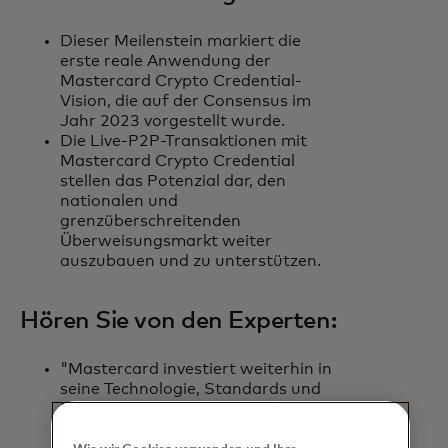
Dieser Meilenstein markiert die
erste reale Anwendung der
Mastercard Crypto Credential-
Vision, die auf der Consensus im
Jahr 2023 vorgestellt wurde.
Die Live-P2P-Transaktionen mit
Mastercard Crypto Credential
stellen das Potenzial dar, den
nationalen und
grenzüberschreitenden
Überweisungsmarkt weiter
auszubauen und zu unterstützen.
Hören Sie von den Experten:
"Mastercard investiert weiterhin in
seine Technologie, Standards und
Partnerschaften, um sichere,
einfache und geschützte Zahlungen