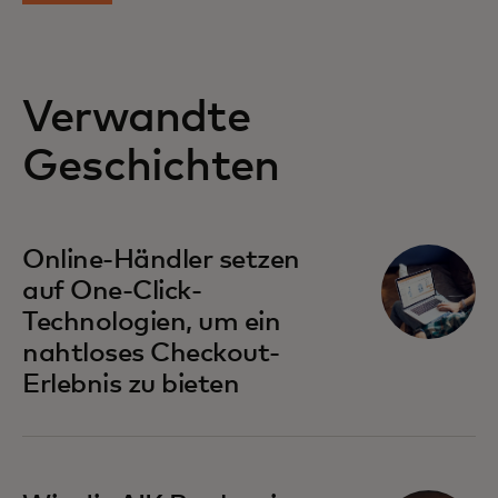
Verwandte
Geschichten
wird in einer neuen Registerkarte geöffnet
Online-Händler setzen
auf One-Click-
Technologien, um ein
nahtloses Checkout-
Erlebnis zu bieten