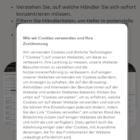
Verstehen Sie, auf welche Händler Sie sich sofort
konzentrieren müssen.
Filtern Sie Händlerlisten, um tiefer in potenzielle
Risiken und Umsatzchancen einzutauchen.
Exportieren Sie Listen in Excel und andere
Wie wir Cookies verwenden und Ihre
Formate, um sie zu teilen und in
Zustimmung
Kontaktmanagementlösungen zu integrieren.
Wir verwenden Cookies und ähnliche Technologien
("Cookies") auf unseren Websites, um diese zu
verbessern, ihre Leistung zu messen, unsere Website-
Besucher:innen zu verstehen und die
Nutzer:innenerfahrung zu verbessern. Auf einigen
unserer Websites verwenden wir Cookies außerdem,
um Anzeigen zu schalten, die auf den Browsing-
Aktivitäten und Interessen der Benutzer:innen auf der
Website und anderen Websites basieren. Klicken Sie
unten auf "Cookies verwalten", um zu erfahren, welche
Cookies wir auf dieser Website verwenden und warum.
Sie können Ihre Einstellungen jederzeit ändern, indem
Sie den Link "Cookies verwalten" am unteren Rand des
Bildschirms nutzen (auf einigen Websites als Button
und nicht als Link verfügbar). Dazu gehört auch die
Ablehnung einiger oder aller Cookies, mit Ausnahme
derjenigen, die für das Funktionieren der Website
unbedingt erforderlich sind.