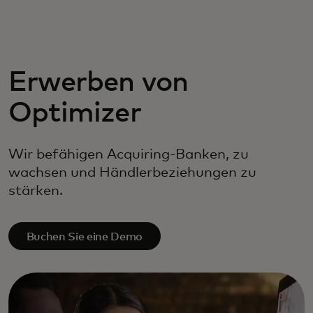
Für Sie
Für Unternehmen
Erwerben von
Optimizer
Für die Welt
Wir befähigen Acquiring-Banken, zu
Für Innovatoren
wachsen und Händlerbeziehungen zu
stärken.
Neuigkeiten und Trends
Buchen Sie eine Demo