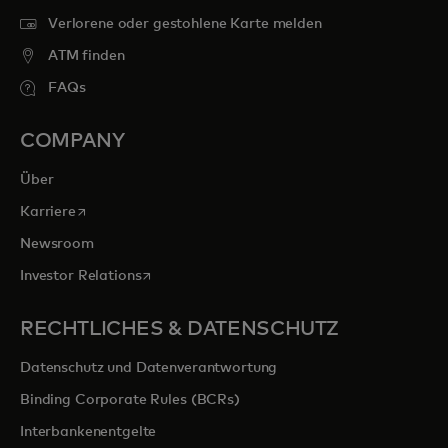
Verlorene oder gestohlene Karte melden
ATM finden
FAQs
COMPANY
Über
wird in einer neuen Registerkarte geöffnet
Karriere
Newsroom
wird in einer neuen Registerkarte geöffnet
Investor Relations
RECHTLICHES & DATENSCHUTZ
Datenschutz und Datenverantwortung
Binding Corporate Rules (BCRs)
Interbankenentgelte