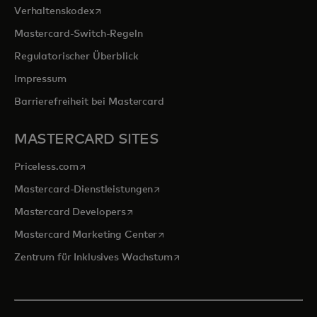
wird in einer neuen Registerkarte geöffnet
Verhaltenskodex
Mastercard-Switch-Regeln
Regulatorischer Überblick
Impressum
Barrierefreiheit bei Mastercard
MASTERCARD SITES
wird in einer neuen Registerkarte geöffnet
Priceless.com
wird in einer neuen Registerkarte 
Mastercard-Dienstleistungen
wird in einer neuen Registerkarte geöff
Mastercard Developers
wird in einer neuen Registerkarte
Mastercard Marketing Center
wird in einer neuen Registerka
Zentrum für Inklusives Wachstum