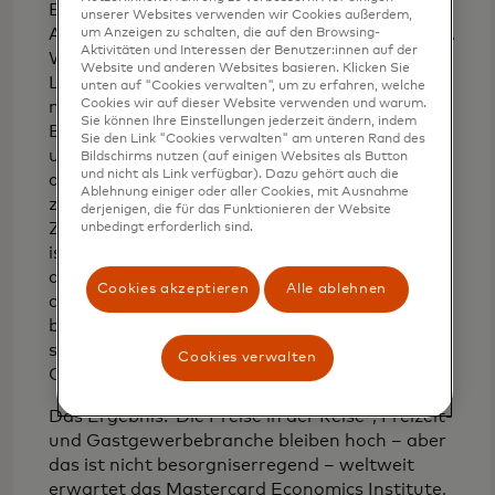
Erlebniswirtschaft und das extrem hohe
unserer Websites verwenden wir Cookies außerdem,
Ausmaß der Reiseabsichten zurückzuführen ist.
um Anzeigen zu schalten, die auf den Browsing-
Aktivitäten und Interessen der Benutzer:innen auf der
Wenn zum Beispiel mehr Menschen an ihrer
Website und anderen Websites basieren. Klicken Sie
Lieblingssportveranstaltung teilnehmen
unten auf "Cookies verwalten", um zu erfahren, welche
Cookies wir auf dieser Website verwenden und warum.
möchten, als Zimmer verfügbar sind, können
Sie können Ihre Einstellungen jederzeit ändern, indem
Beherbergungsdienstleister die Preise erhöhen
Sie den Link "Cookies verwalten" am unteren Rand des
und voll ausgelastet bleiben. Während es für
Bildschirms nutzen (auf einigen Websites als Button
und nicht als Link verfügbar). Dazu gehört auch die
die Verbraucher relativ schmerzhafter ist,
Ablehnung einiger oder aller Cookies, mit Ausnahme
zusätzliches Geld auszugeben, werden die
derjenigen, die für das Funktionieren der Website
Zimmer immer noch ausgebucht sein, und dies
unbedingt erforderlich sind.
ist eine Erleichterung für Hotels und Motels,
die aufgrund der langwierigen Schließungen in
Cookies akzeptieren
Alle ablehnen
den Jahren 2020-2022 zu den am stärksten
betroffenen gehörten. Der Nachholbedarf
sorgt im Jahr 2024 für frischen Wind im
Cookies verwalten
Gastgewerbe.
Das Ergebnis? Die Preise in der Reise-, Freizeit-
und Gastgewerbebranche bleiben hoch – aber
das ist nicht besorgniserregend – weltweit
erwartet das Mastercard Economics Institute,