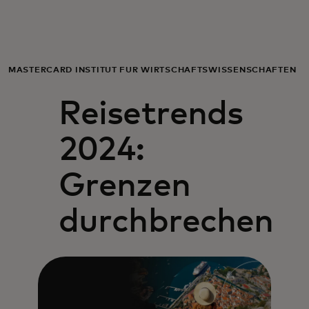
Für Sie
Für Unternehmen
MASTERCARD INSTITUT FÜR WIRTSCHAFTSWISSENSCHAFTEN
Reisetrends
Für die Welt
2024:
Für Innovatoren
Grenzen
Neuigkeiten und Trends
durchbrechen