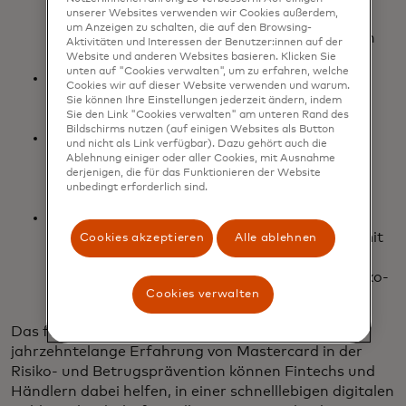
unserer Websites verwenden wir Cookies außerdem,
Bewertungen in Bezug auf persönliche
um Anzeigen zu schalten, die auf den Browsing-
Informationen, Gerätedetails und IP-Adressen
Aktivitäten und Interessen der Benutzer:innen auf der
analysieren.
Website und anderen Websites basieren. Klicken Sie
unten auf "Cookies verwalten", um zu erfahren, welche
wird in einer neuen Registerka
Kontozahlungsdetails
:
Ruft Konto- und
Cookies wir auf dieser Website verwenden und warum.
Bankleitzahlen ab und zeigt die
Sie können Ihre Einstellungen jederzeit ändern, indem
Sie den Link "Cookies verwalten" am unteren Rand des
Zahlungsverfügbarkeit in Echtzeit an.
Bildschirms nutzen (auf einigen Websites als Button
wird in einer neuen Registerkarte geöffnet
Salden
:
Sammelt Erkenntnisse aus
und nicht als Link verfügbar). Dazu gehört auch die
ausgeglichenen und verfügbaren Salden und
Ablehnung einiger oder aller Cookies, mit Ausnahme
derjenigen, die für das Funktionieren der Website
Zeitstempeln mit einer dynamischen
unbedingt erforderlich sind.
Aktualitätseinstellung.
wird in einer ne
Indikator für den Erfolg der Zahlung
:
Verringern Sie das Risiko von Zahlungen mit
Cookies akzeptieren
Alle ablehnen
prädiktiven Erkenntnissen aus einem
gewichteten, mehrfaktorigen Abwicklungsrisiko-
Cookies verwalten
Score.
Das fortschrittliche globale Netzwerk und die
jahrzehntelange Erfahrung von Mastercard in der
Risiko- und Betrugsprävention können Fintechs und
Händlern dabei helfen, in einer schnelllebigen digitalen