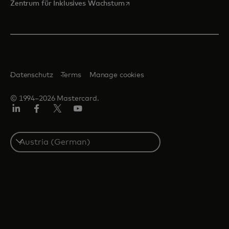
wird in einer neuen Registerka
Zentrum für Inklusives Wachstum
Datenschutz
Terms
Manage cookies
© 1994–2026 Mastercard.
Linkedin
Facebook
Twitter/X
Youtube
Select
a
country