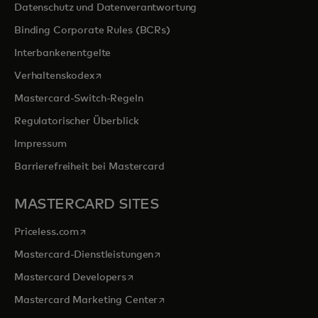
Datenschutz und Datenverantwortung
Binding Corporate Rules (BCRs)
Interbankenentgelte
wird in einer neuen Registerkarte geöffnet
Verhaltenskodex
Mastercard-Switch-Regeln
Regulatorischer Überblick
Impressum
Barrierefreiheit bei Mastercard
MASTERCARD SITES
wird in einer neuen Registerkarte geöffnet
Priceless.com
wird in einer neuen Registerkarte 
Mastercard-Dienstleistungen
wird in einer neuen Registerkarte geöff
Mastercard Developers
wird in einer neuen Registerkarte
Mastercard Marketing Center