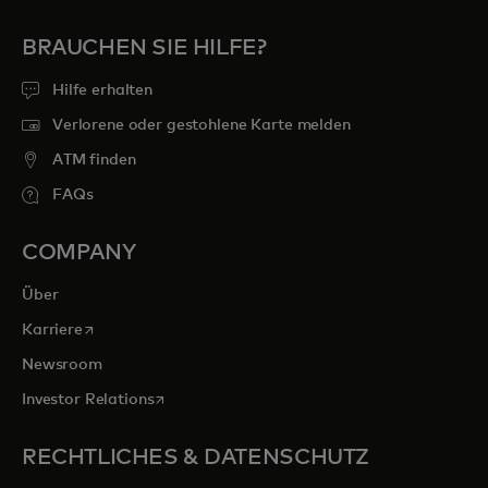
BRAUCHEN SIE HILFE?
Hilfe erhalten
Verlorene oder gestohlene Karte melden
ATM finden
FAQs
COMPANY
Über
wird in einer neuen Registerkarte geöffnet
Karriere
Newsroom
wird in einer neuen Registerkarte geöffnet
Investor Relations
RECHTLICHES & DATENSCHUTZ