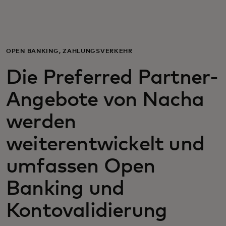
Für Sie
Für Unternehmen
OPEN BANKING, ZAHLUNGSVERKEHR
Die Preferred Partner-
Für die Welt
Angebote von Nacha
Für Innovatoren
werden
weiterentwickelt und
Neuigkeiten und Trends
umfassen Open
Banking und
Kontovalidierung