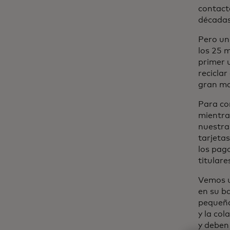
contact
décadas
Pero un
los 25 m
primer 
reciclar
gran ma
Para co
mientra
nuestra
tarjeta
los pago
titulare
Vemos un
en su ba
pequeña 
y la co
y deben