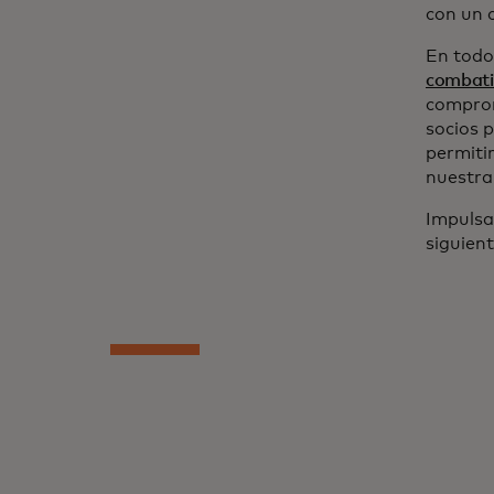
con un 
En todo
combatir
compro
socios 
permiti
nuestr
Impulsar
siguient