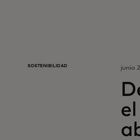
SOSTENIBILIDAD
junio 
D
el
ab