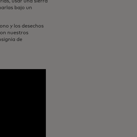
rlas, usar una sierra
narlas bajo un
ono y los desechos
con nuestros
nsignia de