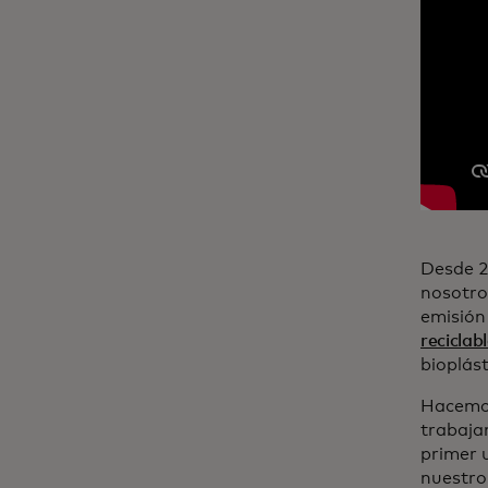
Desde 2
nosotro
emisión
reciclab
bioplás
Hacemos
trabaja
primer 
nuestro