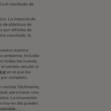
Es el resultado de
ico. La mayoría de
s de plásticos de
 son difíciles de
omo resultado, la
 nuestro mantra
o ambiente, incluida
n todas las nuevas
 el cambio secular a
irst
en el que los
a por completo.
 reciclar fácilmente,
cipal, para hacer una
stica. La innovación
os hoy en día pueden
stenible.