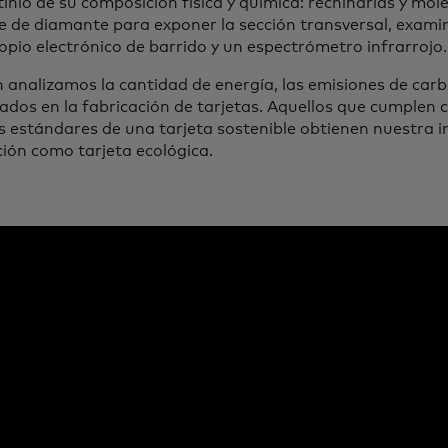
tinio de su composición física y química: rechinarlas y mole
e de diamante para exponer la sección transversal, exami
opio electrónico de barrido y un espectrómetro infrarrojo.
 analizamos la cantidad de energía, las emisiones de carb
rados en la fabricación de tarjetas. Aquellos que cumplen 
os estándares de una tarjeta sostenible obtienen nuestra i
ión como tarjeta ecológica.