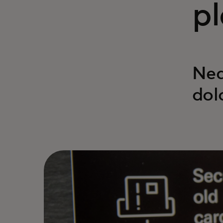
pl
Neq
dol