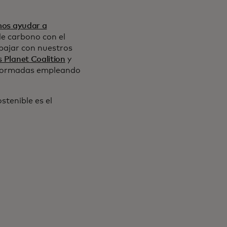
os ayudar a
de carbono con el
bajar con nuestros
s Planet Coalition
y
informadas empleando
stenible es el