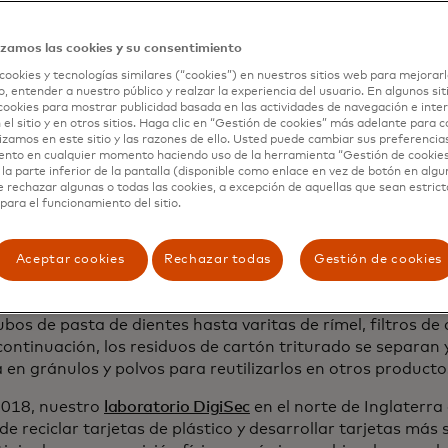
so que estamos estableciendo un plan para el reciclaje de
izamos las cookies y su consentimiento
plicar en todo el mundo, incluida la recolección, el transpor
 pidiendo a nuestra red global de socios que nos ayuden 
cookies y tecnologías similares (“cookies”) en nuestros sitios web para mejorarl
, entender a nuestro público y realzar la experiencia del usuario. En algunos sit
ndo en el Reino Unido con HSBC, que ahora ofrece recicla
cookies para mostrar publicidad basada en las actividades de navegación e inter
les seleccionadas.
 el sitio y en otros sitios. Haga clic en “Gestión de cookies” más adelante para 
lizamos en este sitio y las razones de ello. Usted puede cambiar sus preferencia
lares de tarjetas pueden dejar cualquier tarjeta de pago v
ento en cualquier momento haciendo uso de la herramienta “Gestión de cookie
la parte inferior de la pantalla (disponible como enlace en vez de botón en algun
ción seguras y dedicadas dentro de las sucursales bancari
e rechazar algunas o todas las cookies, a excepción de aquellas que sean estri
idad, las tarjetas se trituran dentro de la caja de recolecc
para el funcionamiento del sitio.
e pueda robar la información de la tarjeta y que se destru
rado.
Aceptar cookies
Rechazar todas
Gestión de cookies
duos triturados se envían a nuestro socio de reciclaje. Par
e
TerraCycle
, que lleva más de 20 años
abordando productos d
bos de pasta de dientes hasta varitas de rímel, filtros de
continuación, los residuos de cartón triturado se separan y
 en gránulos y polvos para reutilizarlos en otros producto
018, nuestro
laboratorio DigiSec
en el norte de Inglaterr
e reciclar tarjetas de plástico y desarrollar tarjetas más