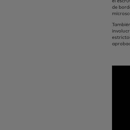
el escru
de bord
microsc
También
involuc
estrict
aprobac