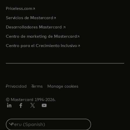
se abre en una pestaña nueva
Priceless.com
se abre en una pestaña nueva
Servicios de Mastercard
se abre en una pestaña nueva
Desarrolladores Mastercard
se abre en una pestaña nu
Centro de marketing de Mastercard
se abre en una pestaña nu
Centro para el Crecimiento Inclusivo
Privacidad
Terms
Manage cookies
© Mastercard 1994-2026.
LinkedIn
Facebook
Twitter/X
YouTube
Select
a