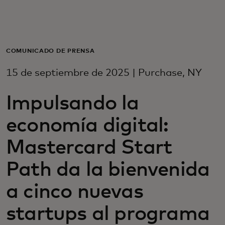
Para ti
Para empresas
COMUNICADO DE PRENSA
15 de septiembre de 2025 | Purchase, NY
Para el mundo
Impulsando la
Para innovadores
economía digital:
Mastercard Start
Noticias y tendencias
Path da la bienvenida
a cinco nuevas
startups al programa