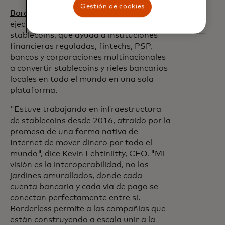
Gestión de cookies
Borderles
s.xyz es una red global de
ejecución para transacciones de
stablecoins, que ayuda a instituciones
financieras reguladas, fintechs, PSP,
bancos y corporaciones multinacionales
a convertir stablecoins y rieles bancarios
locales en todo el mundo en una sola
plataforma.
"Estuve trabajando en infraestructura
de stablecoins desde 2016, atraído por la
promesa de una forma nativa de
Internet de mover dinero por todo el
mundo", dice Kevin Lehtiniitty, CEO. "Mi
visión es la interoperabilidad, no los
jardines amurallados, donde cada
cuenta bancaria y cada vía de pago se
conectan perfectamente entre sí.
Borderless permite a las compañías que
están construyendo a escala unir a la