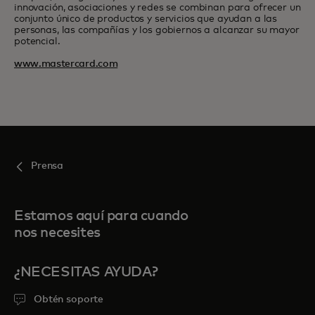
innovación, asociaciones y redes se combinan para ofrecer un
conjunto único de productos y servicios que ayudan a las
personas, las compañías y los gobiernos a alcanzar su mayor
potencial.
www.mastercard.com
Prensa
Estamos aquí para cuando
nos necesites
¿NECESITAS AYUDA?
Obtén soporte