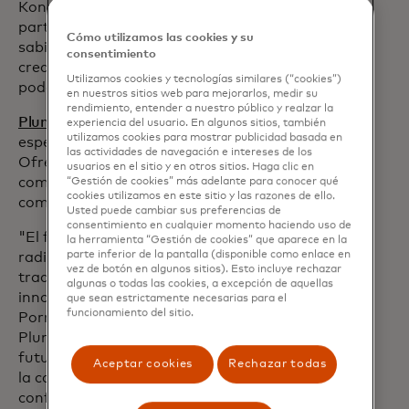
Kongel, CEO. "Esto fue claro para mí a
partir de 2018 cuando ingresé a fintech,
Cómo utilizamos las cookies y su
sabiendo que esta transformación
consentimiento
crearía valor mucho más allá de lo que
Utilizamos cookies y tecnologías similares (“cookies”)
podemos imaginar hoy".
en nuestros sitios web para mejorarlos, medir su
rendimiento, entender a nuestro público y realzar la
Plume
es una cadena de bloques
experiencia del usuario. En algunos sitios, también
utilizamos cookies para mostrar publicidad basada en
especialmente diseñada para RWAfi.
las actividades de navegación e intereses de los
Ofrece un entorno componible y
usuarios en el sitio y en otros sitios. Haga clic en
compatible con EVM para tokenizar,
“Gestión de cookies” más adelante para conocer qué
cookies utilizamos en este sitio y las razones de ello.
comerciar y usar RWA en la cadena.
Usted puede cambiar sus preferencias de
consentimiento en cualquier momento haciendo uso de
"El futuro de la tecnología financiera
la herramienta “Gestión de cookies” que aparece en la
parte inferior de la pantalla (disponible como enlace en
radica en reimaginar las finanzas
vez de botón en algunos sitios). Esto incluye rechazar
tradicionales a través de la lente de la
algunas o todas las cookies, a excepción de aquellas
innovación emergente", dice Teddy
que sean estrictamente necesarias para el
funcionamiento del sitio.
Pornprinya, CBO y cofundador. "En
Plume, estamos dando forma a ese
futuro al llevar activos del mundo real a
Aceptar cookies
Rechazar todas
la cadena, creando nuevas eficiencias,
confianza y participación global".