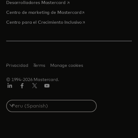
se abre en una pestaña nueva
Desarrolladores Mastercard
se abre en una pestaña nu
Centro de marketing de Mastercard
se abre en una pestaña nu
Centro para el Crecimiento Inclusivo
Privacidad
Terms
Manage cookies
© 1994-2026 Mastercard.
LinkedIn
Facebook
Twitter/X
YouTube
Select
a
country