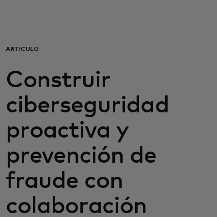
Para ti
Para empresas
ARTÍCULO
Construir
Para el mundo
ciberseguridad
Para innovadores
proactiva y
Noticias y tendencias
prevención de
fraude con
colaboración