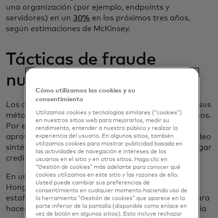
una organización (por ejemplo, endpoints y
servidores) en un
30%
en los próximos tres años,
según estimaciones de McKinsey.
Tácticas de fraude
nuevas y emergentes
Cómo utilizamos las cookies y su
consentimiento
Los actores de amenazas adaptan continuamente sus
Utilizamos cookies y tecnologías similares (“cookies”)
métodos para explotar nuevas tecnologías y procesos.
en nuestros sitios web para mejorarlos, medir su
Por ejemplo, los estafadores de ingeniería social
rendimiento, entender a nuestro público y realzar la
aprovechan cada vez más los deepfakes (audio y video
experiencia del usuario. En algunos sitios, también
utilizamos cookies para mostrar publicidad basada en
sintéticos que imitan a un individuo real) para agregar
las actividades de navegación e intereses de los
credibilidad a sus esquemas.
usuarios en el sitio y en otros sitios. Haga clic en
“Gestión de cookies” más adelante para conocer qué
cookies utilizamos en este sitio y las razones de ello.
En un ataque reciente, un trabajador financiero en
Usted puede cambiar sus preferencias de
Hong Kong
transfirió 25 millones de dólares
a
consentimiento en cualquier momento haciendo uso de
estafadores que emplearon tecnología deepfake para
la herramienta “Gestión de cookies” que aparece en la
parte inferior de la pantalla (disponible como enlace en
hacer pasar por el director financiero de la compañía
vez de botón en algunos sitios). Esto incluye rechazar