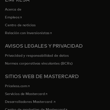
Acerca de
se abre en una pestaña nueva
Empleos
Centro de noticias
se abre en una pestaña nueva
Relación con Inversionistas
AVISOS LEGALES Y PRIVACIDAD
Privacidad y responsabilidad de datos
Normas corporativas vinculantes (BCRs)
SITIOS WEB DE MASTERCARD
se abre en una pestaña nueva
Priceless.com
se abre en una pestaña nueva
Servicios de Mastercard
se abre en una pestaña nueva
Desarrolladores Mastercard
se abre en una pestaña nu
Centro de marketing de Mastercard