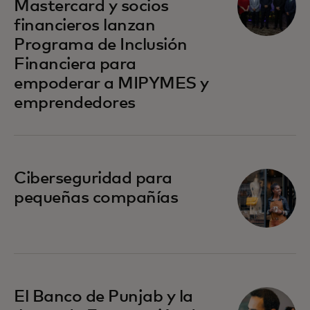
Mastercard y socios
financieros lanzan
Programa de Inclusión
Financiera para
empoderar a MIPYMES y
emprendedores
se abre en una pestaña nueva
Ciberseguridad para
pequeñas compañías
se abre en una pestaña nueva
El Banco de Punjab y la