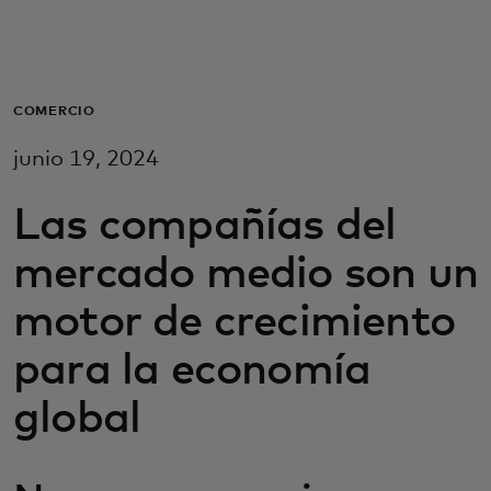
Para ti
Para empresas
COMERCIO
junio 19, 2024
Para el mundo
Las compañías del
Para innovadores
mercado medio son un
motor de crecimiento
Noticias y tendencias
para la economía
global