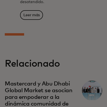
desatendido.
Leer más
Relacionado
se abre en una pestaña nueva
Mastercard y Abu Dhabi
Global Market se asocian
para empoderar a la
dinámica comunidad de