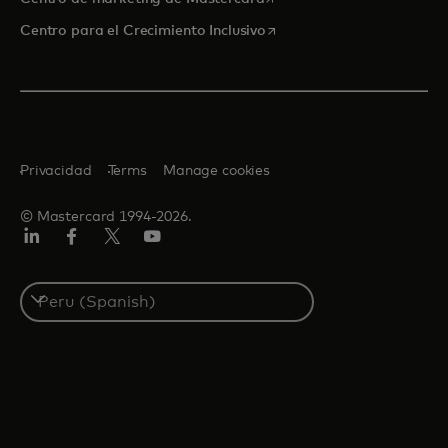
se abre en una pestaña nu
Centro para el Crecimiento Inclusivo
Privacidad
Terms
Manage cookies
© Mastercard 1994-2026.
LinkedIn
Facebook
Twitter/X
YouTube
Select
a
country