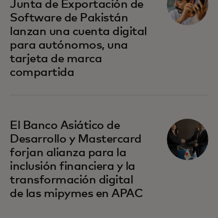
Junta de Exportación de
Software de Pakistán
lanzan una cuenta digital
para autónomos, una
tarjeta de marca
compartida
se abre en una pestaña nueva
El Banco Asiático de
Desarrollo y Mastercard
forjan alianza para la
inclusión financiera y la
transformación digital
de las mipymes en APAC