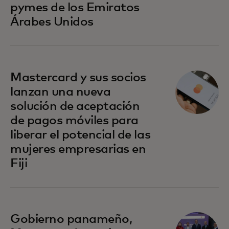
pymes de los Emiratos
Árabes Unidos
se abre en una pestaña nueva
Mastercard y sus socios
lanzan una nueva
solución de aceptación
de pagos móviles para
liberar el potencial de las
mujeres empresarias en
Fiji
se abre en una pestaña nueva
Gobierno panameño,