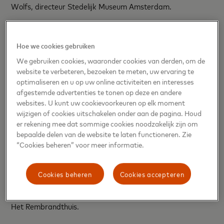
Wolfs, directeur Stedelijk Museum Amsterdam.
Kunsthal Rotterdam directeur Herman van Karnebeek
vertelt: “We zijn ontzettend blij met de meerjarige
Hoe we cookies gebruiken
samenwerking met Mastercard, die ons in staat stelt om
We gebruiken cookies, waaronder cookies van derden, om de
ons programma nog toegankelijker te maken voor een
website te verbeteren, bezoeken te meten, uw ervaring te
nieuw publiek. Met ons contrastrijke en afwisselende
optimaliseren en u op uw online activiteiten en interesses
programma in het bijzondere gebouw van Rem Koolhaas
afgestemde advertenties te tonen op deze en andere
weten we mensen steeds weer te verrassen. In de Kunsthal
websites. U kunt uw cookievoorkeuren op elk moment
ga je op avontuur, en daar past Mastercard als partner
wijzigen of cookies uitschakelen onder aan de pagina. Houd
er rekening mee dat sommige cookies noodzakelijk zijn om
fantastisch bij.”
bepaalde delen van de website te laten functioneren. Zie
“Cookies beheren” voor meer informatie.
“Meesterlijk, menselijk, inspirerend en gastvrij: dat zijn de
kernwaarden van Museum Het Rembrandthuis. Dit sluit
naadloos aan bij de Priceless Experience van Mastercard.
Cookies beheren
Cookies accepteren
Daarom voelt de match met onze nieuwe sponsor zo goed’’,
aldus Lidewij de Koekkoek, directeur bestuurder Museum
Het Rembrandthuis.