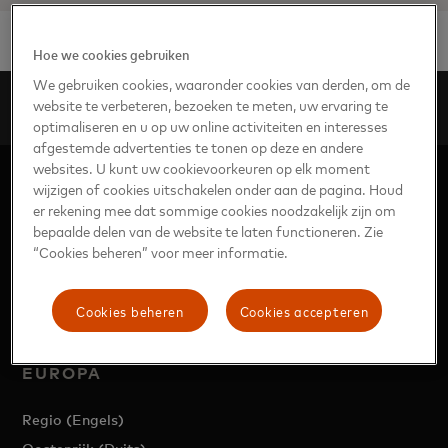
Hoe we cookies gebruiken
We gebruiken cookies, waaronder cookies van derden, om de
website te verbeteren, bezoeken te meten, uw ervaring te
Ons bestuur
Europa
Nieuwsredactie
optimaliseren en u op uw online activiteiten en interesses
afgestemde advertenties te tonen op deze en andere
websites. U kunt uw cookievoorkeuren op elk moment
wijzigen of cookies uitschakelen onder aan de pagina. Houd
er rekening mee dat sommige cookies noodzakelijk zijn om
bepaalde delen van de website te laten functioneren. Zie
“Cookies beheren” voor meer informatie.
https://www.mastercard.com/news/europe/nl-be
Cookies beheren
Cookies accepteren
EUROPA
Regio (Engels)