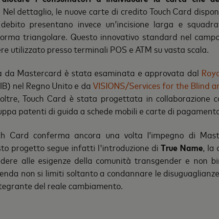
. Nel dettaglio, le nuove carte di credito Touch Card dispo
 debito presentano invece un’incisione larga e squadrat
orma triangolare. Questo innovativo standard nel campo
re utilizzato presso terminali POS e ATM su vasta scala.
sta da Mastercard è stata esaminata e approvata dal
Roya
B) nel Regno Unito e da
VISIONS/Services for the Blind a
Inoltre, Touch Card è stata progettata in collaborazione 
luppa patenti di guida a schede mobili e carte di pagament
ouch Card conferma ancora una volta l’impegno di Mas
esto progetto segue infatti l'introduzione di
True Name
, la
dere alle esigenze della comunità transgender e non bin
enda non si limiti soltanto a condannare le disuguaglianz
ntegrante del reale cambiamento.