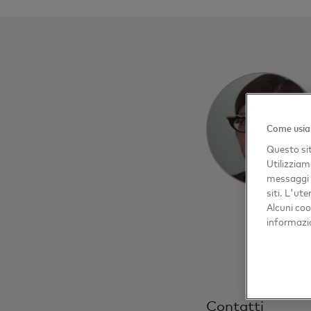
Come usia
Questo sit
Utilizziam
messaggi p
siti. L'ut
Alcuni coo
informazi
Contatti