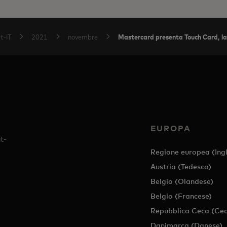
Mastercard presenta Touch Card, la
it-IT
2021
novembre
EUROPA
t-
Regione europea (Ingl
Austria (Tedesco)
Belgio (Olandese)
Belgio (Francese)
Repubblica Ceca (Cec
Danimarca (Danese)