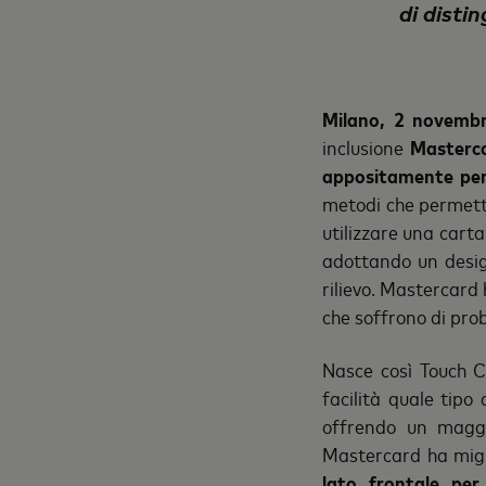
di disti
Milano, 2 novemb
inclusione
Masterca
appositamente per 
metodi che permett
utilizzare una cart
adottando un design
rilievo. Mastercard 
che soffrono di pro
Nasce così Touch C
facilità quale tipo
offrendo un maggi
Mastercard ha migl
lato frontale per