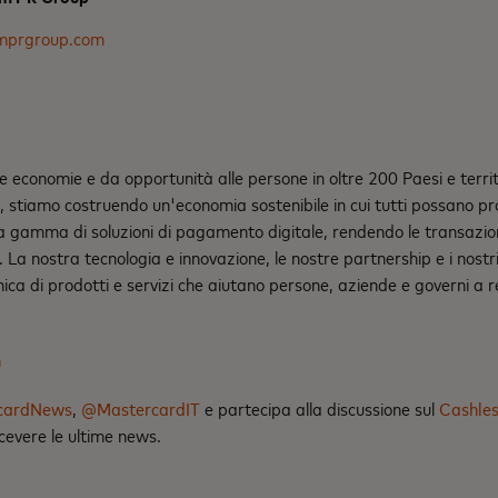
mprgroup.com
 economie e da opportunità alle persone in oltre 200 Paesi e territo
ti, stiamo costruendo un'economia sostenibile in cui tutti possano p
gamma di soluzioni di pagamento digitale, rendendo le transazioni 
ili. La nostra tecnologia e innovazione, le nostre partnership e i nost
nica di prodotti e servizi che aiutano persone, aziende e governi a re
m
cardNews
,
@MastercardIT
e partecipa alla discussione sul
Cashles
cevere le ultime news.