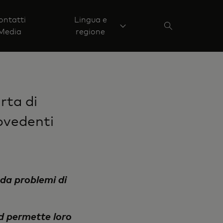
ontatti
Lingua e
Media
regione
rta di
ovedenti
 da problemi di
rd permette loro