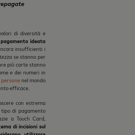
prepagate
ori di diversità e
di pagamento ideata
ncora insufficienti i
tezza se stanno per
pre più carte stanno
nome e dei numeri in
di persone
nel mondo
nto efficace.
noscere con estrema
si tipo di pagamento
azie a Touch Card,
ema di incisioni sul
iderano utilizzare