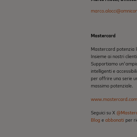
marco.alocci@omnico
Mastercard
Mastercard potenzia le
Insieme ai nostri clien
Supportiamo un'ampia 
intelligenti e accessib
per offrire una serie u
massimo potenziale.
www.mastercard.co
Seguici su X
@Master
Blog
e
abbonati
per ri