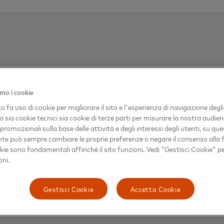
GIULIANA ABBATE, COMMUNICATIONS IT
WESTERN EUROPE
mo i cookie
o fa uso di cookie per migliorare il sito e l'esperienza di navigazione degli
Giuliana.Abbate@mastercard.com
o sia cookie tecnici sia cookie di terze parti per misurare la nostra audien
romozionali sulla base delle attività e degli interessi degli utenti, su ques
ente può sempre cambiare le proprie preferenze o negare il consenso alla fi
kie sono fondamentali affinchè il sito funzioni. Vedi "Gestisci Cookie" p
oni.
Gestisci Cookie
Accetta Cookie