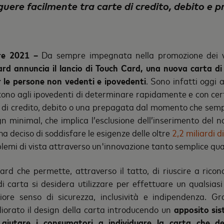
nguere facilmente tra carte di credito, debito e 
re 2021 –
Da sempre impegnata nella promozione dei val
rd annuncia il lancio di Touch Card, una nuova carta 
le persone non vedenti e ipovedenti
. Sono infatti oggi a
ono agli ipovedenti di determinare rapidamente e con cer
a di credito, debito o una prepagata dal momento che sem
 minimal, che implica l’esclusione dell’inserimento del 
ha deciso di soddisfare le esigenze delle oltre
2,2 miliardi 
blemi di vista attraverso un'innovazione tanto semplice qua
ard che permette, attraverso il tatto, di riuscire a rico
 di carta si desidera utilizzare per effettuare un qualsia
ore senso di sicurezza, inclusività e indipendenza. Gr
iorato il design della carta introducendo un
apposito sist
 aiutare i consumatori a individuare la carta che des