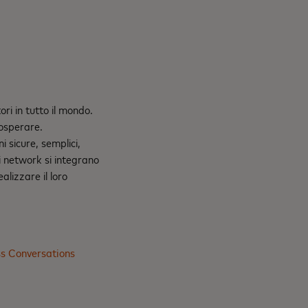
ri in tutto il mondo.
rosperare.
sicure, semplici,
ri network si integrano
alizzare il loro
s Conversations