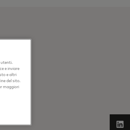
ALY AND
 utenti.
ce e inviare
to e altri
ne del sito.
er maggiori