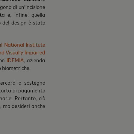
ngono di un’incisione
a e, infine, quella
 del design è stato
l National Institute
nd Visually Impaired
con
IDEMIA
, azienda
o biometriche.
tercard a sostegno
 carta di pagamento
arie. Pertanto, ciò
e, ma desideri anche