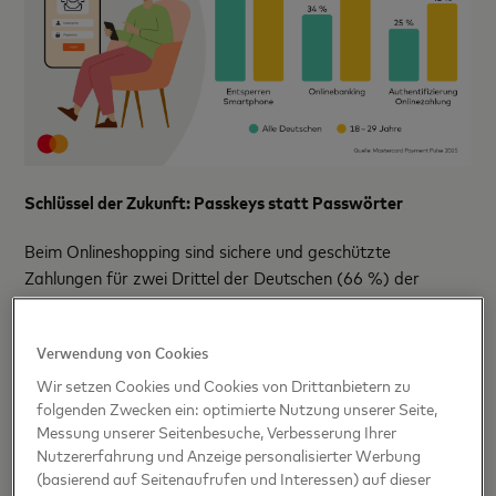
Schlüssel der Zukunft: Passkeys statt Passwörter
Beim Onlineshopping sind sichere und geschützte
Zahlungen für zwei Drittel der Deutschen (66 %) der
wichtigste Faktor. Gleichzeitig empfinden vier von zehn (41
%) das Teilen persönlicher Informationen im Netz als
Verwendung von Cookies
schwierig. Fast jede:r Dritte (29
%) zwischen 30 und 39 Jahren sieht vergessene
Wir setzen Cookies und Cookies von Drittanbietern zu
folgenden Zwecken ein: optimierte Nutzung unserer Seite,
Passwörter als größte Hürde.
Messung unserer Seitenbesuche, Verbesserung Ihrer
Nutzererfahrung und Anzeige personalisierter Werbung
Der
Mastercard Payment
Passkey
Service
steht
(basierend auf Seitenaufrufen und Interessen) auf dieser
für die Schlüssel der