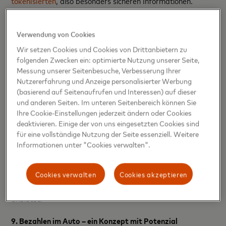
tokenisierten
, also besonders sicheren Informationen.
7. Biometrische Zahlungen gewinnen an Vertrauen
Verwendung von Cookies
Fingerabdruck- oder Gesichtserkennung statt PIN? 40
Wir setzen Cookies und Cookies von Drittanbietern zu
Prozent der Befragten sehen darin eine besonders sichere
folgenden Zwecken ein: optimierte Nutzung unserer Seite,
Bezahlmethode. Gleichzeitig empfinden es ebenso viele als
Messung unserer Seitenbesuche, Verbesserung Ihrer
Vorteil, sich keine Passwörter mehr merken zu müssen.
Nutzererfahrung und Anzeige personalisierter Werbung
(basierend auf Seitenaufrufen und Interessen) auf dieser
und anderen Seiten. Im unteren Seitenbereich können Sie
8. Mehr Kontrolle über wiederkehrende Zahlungen
Ihre Cookie-Einstellungen jederzeit ändern oder Cookies
gewünscht
deaktivieren. Einige der von uns eingesetzten Cookies sind
für eine vollständige Nutzung der Seite essenziell. Weitere
Abos und automatische Abbuchungen gehören heute zum
Informationen unter "Cookies verwalten".
Alltag – doch Verbraucher:innen wünschen sich mehr
Transparenz. 71 Prozent fordern eine bessere Verwaltung
ihrer wiederkehrenden Zahlungen direkt im Online-Banking,
Cookies verwalten
Cookies akzeptieren
wie dies etwa Mastercard mit dem
Abonnementservice
anbietet.
9. Bezahlen im Auto – ein Konzept mit Potenzial