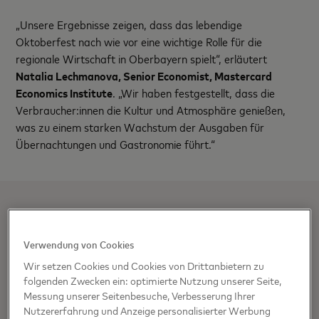
„Unsere Ergebnisse zeigen, dass das lebendige
Oktoberfest nach wie vor eine wichtige Rolle für die
regionale Wirtschaft in Oberbayern spielt“, erläutert
Natalia Lechmanova, Senior Economist, Mastercard
Economics Institute
. „Wir haben festgestellt, dass die
Verbraucher:innen die Kultur und Atmosphäre genießen,
was zu einem starken Wachstum der Ausgaben für
Übernachtungen und Gastronomie führt.“
OLIVER JONAS, DIRECTOR
COMMUNICATIONS DEUTSCHLAND UND
Verwendung von Cookies
SCHWEIZ
Wir setzen Cookies und Cookies von Drittanbietern zu
folgenden Zwecken ein: optimierte Nutzung unserer Seite,
oliver.jonas@mastercard.com
Messung unserer Seitenbesuche, Verbesserung Ihrer
Nutzererfahrung und Anzeige personalisierter Werbung