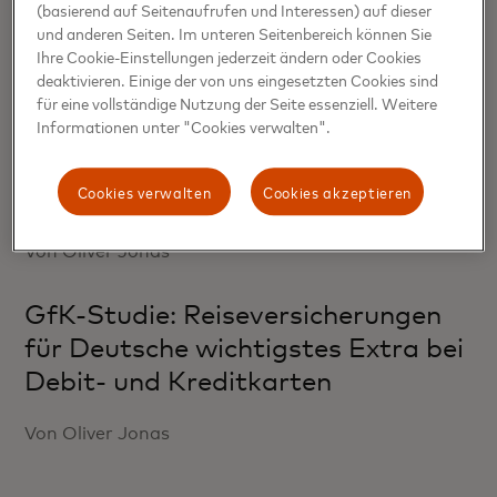
(basierend auf Seitenaufrufen und Interessen) auf dieser
und anderen Seiten. Im unteren Seitenbereich können Sie
Ihre Cookie-Einstellungen jederzeit ändern oder Cookies
Verwandte Themen
deaktivieren. Einige der von uns eingesetzten Cookies sind
für eine vollständige Nutzung der Seite essenziell. Weitere
Informationen unter "Cookies verwalten".
Mastercard-Studie zu Reisetrends
2023: Tourist:innen in Deutschland
Cookies verwalten
Cookies akzeptieren
wollen mehr erleben
Von Oliver Jonas
GfK-Studie: Reiseversicherungen
für Deutsche wichtigstes Extra bei
Debit- und Kreditkarten
Von Oliver Jonas