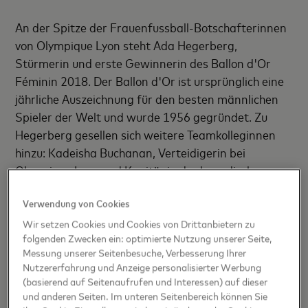
An der Spitze der Frauenfussball-Botschafterinnen
von Olympique Lyon steht Ada Hegerberg,
Stürmerin und erste Gewinnerin des Ballon d'Or
Féminin 2018. Der Ballon d'Or ist ursprünglich eine
jährliche Auszeichnung für den besten männlichen
Spieler der Welt und wurde 1956 gegründet. Zu
Hegerberg gesellen sich weitere Teamkolleginnen
hinzu: Kadeisha Buchanan, Verteidigerin bei
Olympique Lyon und Kapitänin der kanadischen
Nationalmannschaft, Saki Kumagai, Verteidigerin
Verwendung von Cookies
bei Olympique Lyon und Kapitänin der japanischen
Nationalmannschaft, sowie Wendie Renard,
Wir setzen Cookies und Cookies von Drittanbietern zu
folgenden Zwecken ein: optimierte Nutzung unserer Seite,
Kapitänin von Olympique Lyon und Ex-Spielführerin
Messung unserer Seitenbesuche, Verbesserung Ihrer
der französischen Nationalmannschaft, die an allen
Nutzererfahrung und Anzeige personalisierter Werbung
sechs Champions League-Erfolgen mitwirkte.
(basierend auf Seitenaufrufen und Interessen) auf dieser
und anderen Seiten. Im unteren Seitenbereich können Sie