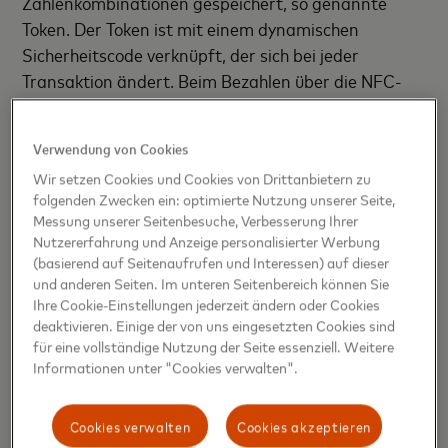
Zahlenkombinationen gespeichert, so genannte
Token. Der Token ist mit einem dynamischen
Sicherheitscode verknüpft, der sich bei jeder
Transaktion ändert. Beim Bezahlen über die NFC-
Technologie werden lediglich diese Token und ihr
Ablaufdatum in verschlüsselter Form vom
Verwendung von Cookies
Mobiltelefon zum Kassenterminal übertragen.
Wir setzen Cookies und Cookies von Drittanbietern zu
folgenden Zwecken ein: optimierte Nutzung unserer Seite,
Breite Akzeptanz für kontaktloses Bezahlen
Messung unserer Seitenbesuche, Verbesserung Ihrer
Nutzererfahrung und Anzeige personalisierter Werbung
Daten von Mastercard zufolge ist die Zahl der
(basierend auf Seitenaufrufen und Interessen) auf dieser
Händler, die kontaktlose Mastercard-Zahlungen –
und anderen Seiten. Im unteren Seitenbereich können Sie
Ihre Cookie-Einstellungen jederzeit ändern oder Cookies
und damit auch Google Pay – in Deutschland
deaktivieren. Einige der von uns eingesetzten Cookies sind
akzeptieren, im letzten Jahr um 73 Prozent
für eine vollständige Nutzung der Seite essenziell. Weitere
gestiegen. Bis zum Jahr 2020 sollen alle
Informationen unter "Cookies verwalten".
Bezahlterminals im europäischen Handel die
Kontaktlostechnologie unterstützen. In Europa wird
Cookies verwalten
Cookies akzeptieren
inzwischen fast jede zweite Transaktion kontaktlos