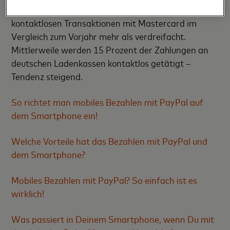
abgewickelt. In Deutschland hat sich die Anzahl der
kontaktlosen Transaktionen mit Mastercard im
Vergleich zum Vorjahr mehr als verdreifacht.
Mittlerweile werden 15 Prozent der Zahlungen an
deutschen Ladenkassen kontaktlos getätigt –
Tendenz steigend.
So richtet man mobiles Bezahlen mit PayPal auf
dem Smartphone ein!
Welche Vorteile hat das Bezahlen mit PayPal und
dem Smartphone?
Mobiles Bezahlen mit PayPal? So einfach ist es
wirklich!
Was passiert in Deinem Smartphone, wenn Du mit