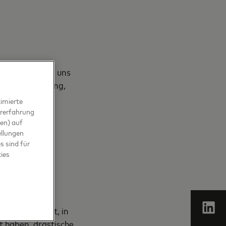
zentrieren wir uns
he Verantwortung,
imierte
ererfahrung
en) auf
ellungen
s sind für
kies
 hart daran,
schlossen.
rierende Welt, in
ät haben, drastische