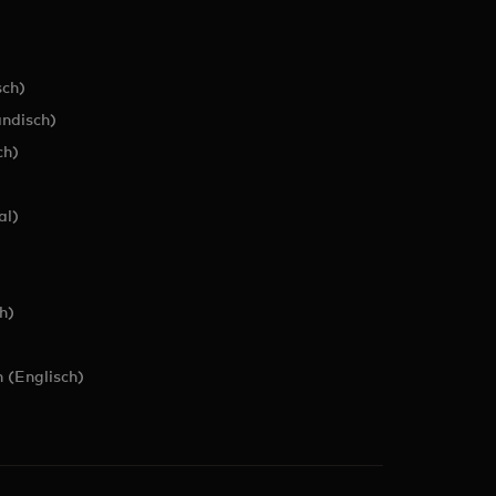
ch)
ändisch)
ch)
al)
h)
 (Englisch)