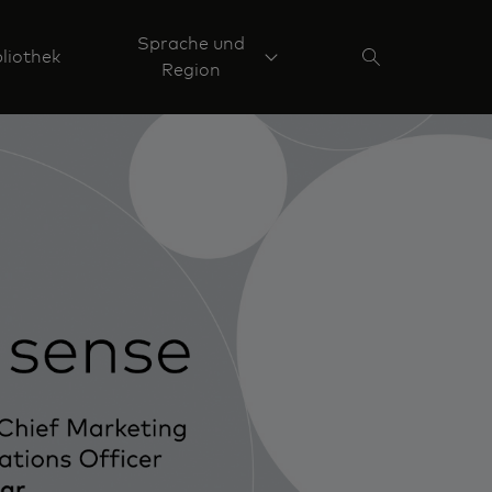
Sprache und
liothek
Region