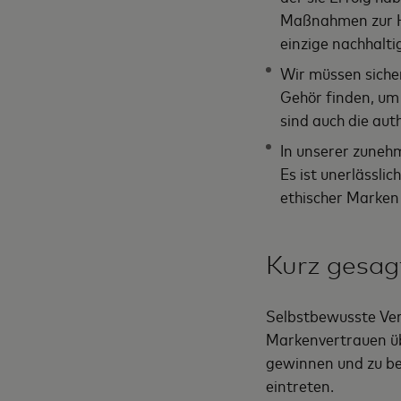
Maßnahmen zur He
einzige nachhalt
Wir müssen sicher
Gehör finden, um
sind auch die au
In unserer zuneh
Es ist unerlässl
ethischer Marken 
Kurz gesag
Selbstbewusste Ver
Markenvertrauen üb
gewinnen und zu bew
eintreten.