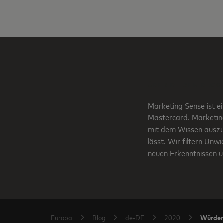
ÜBER DIESEN BLOG
Marketing Sense ist e
Mastercard. Marketing 
mit dem Wissen auszus
lässt. Wir filtern Unw
neuen Erkenntnissen u
Würden 
Europa
Blog
de-DE
2020