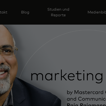
Studien und
takt
Blog
Medienbib
Reporte