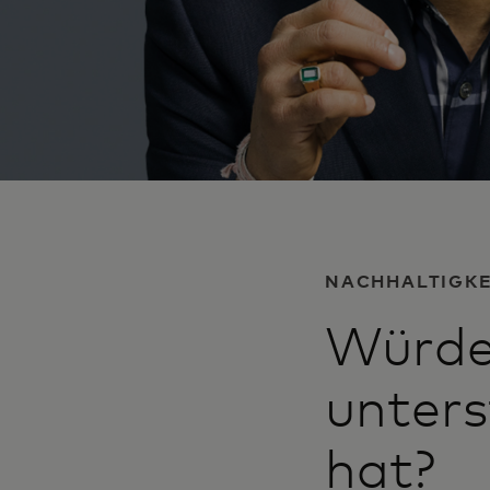
NACHHALTIGKE
Würde
unters
hat?