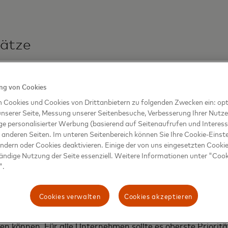
sätze
nternehmens und zum Wohl der Welt, die uns umgibt, kon
vier Schlüsselbereiche: integratives Wachstum, ökologisc
g von Cookies
r sowie ethische und verantwortungsvolle Standards.
n Cookies und Cookies von Drittanbietern zu folgenden Zwecken ein: opt
nserer Seite, Messung unserer Seitenbesuche, Verbesserung Ihrer Nutz
ge personalisierter Werbung (basierend auf Seitenaufrufen und Interess
 anderen Seiten. Im unteren Seitenbereich können Sie Ihre Cookie-Einst
ändern oder Cookies deaktivieren. Einige der von uns eingesetzten Cookie
nung
tändige Nutzung der Seite essenziell. Weitere Informationen unter "Coo
".
haltige Wachstum ist integratives Wachstum. Arbeitet man
 zu schaffen, werden für alle und überall Möglichkeiten er
Cookies verwalten
Cookies akzeptieren
 Wachstum zu erzielen, benötigen Unternehmen eine prospe
ben können. Für alle Unternehmen sollte es oberste Priorit