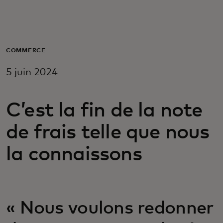
Pour vous
Pour les professionnels
COMMERCE
5 juin 2024
Pour le monde
C’est la fin de la note
Pour les innovateurs
de frais telle que nous
Actualités et tendances
la connaissons
« Nous voulons redonner