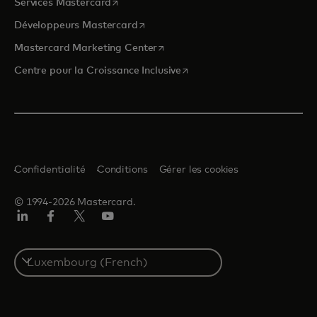
s’ouvre dans un nouvel onglet
Services Mastercard
s’ouvre dans un nouvel onglet
Développeurs Mastercard
s’ouvre dans un nouvel onglet
Mastercard Marketing Center
s’ouvre dans un nouvel ongle
Centre pour la Croissance Inclusive
Confidentialité
Conditions
Gérer les cookies
© 1994-2026 Mastercard.
LinkedIn
Facebook
Twitter/X
YouTube
Select
a
country