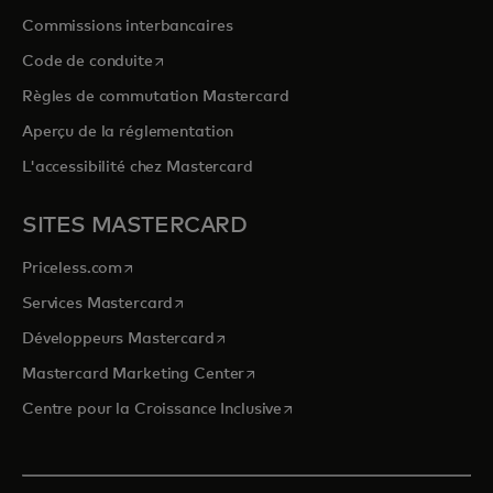
Commissions interbancaires
s’ouvre dans un nouvel onglet
Code de conduite
Règles de commutation Mastercard
Aperçu de la réglementation
L'accessibilité chez Mastercard
SITES MASTERCARD
s’ouvre dans un nouvel onglet
Priceless.com
s’ouvre dans un nouvel onglet
Services Mastercard
s’ouvre dans un nouvel onglet
Développeurs Mastercard
s’ouvre dans un nouvel onglet
Mastercard Marketing Center
s’ouvre dans un nouvel ongle
Centre pour la Croissance Inclusive