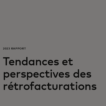
Pour vous
Pour les professionnels
Pour le monde
2023 RAPPORT
Pour les innovateurs
Tendances et
Actualités et tendances
perspectives des
rétrofacturations