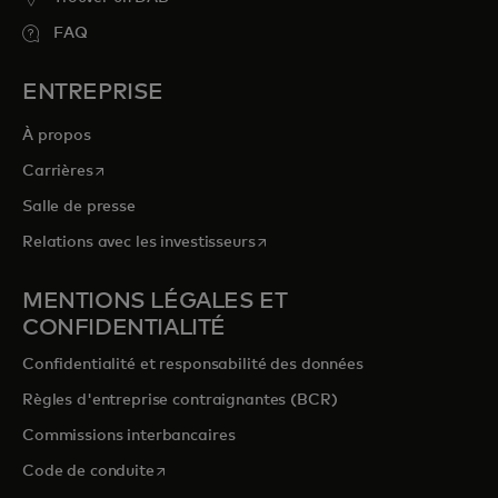
FAQ
ENTREPRISE
À propos
s’ouvre dans un nouvel onglet
Carrières
Salle de presse
s’ouvre dans un nouvel onglet
Relations avec les investisseurs
MENTIONS LÉGALES ET
CONFIDENTIALITÉ
Confidentialité et responsabilité des données
Règles d'entreprise contraignantes (BCR)
Commissions interbancaires
s’ouvre dans un nouvel onglet
Code de conduite