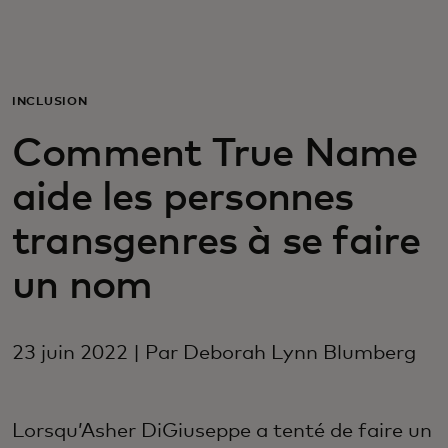
Pour vous
Pour les professionnels
INCLUSION
Comment True Name
Pour le monde
aide les personnes
Pour les innovateurs
transgenres à se faire
un nom
Actualités et tendances
23 juin 2022 | Par Deborah Lynn Blumberg
Lorsqu’Asher DiGiuseppe a tenté de faire un