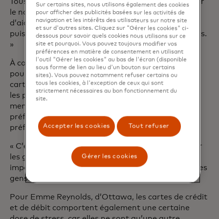
Tous nos clients devraient se sentir à l’aise d’utiliser
Sur certains sites, nous utilisons également des cookies
le nom qui leur ressemble – c’est une autre façon
pour afficher des publicités basées sur les activités de
navigation et les intérêts des utilisateurs sur notre site
d’aider à atténuer l’anxiété financière afin qu’ils
et sur d'autres sites. Cliquez sur "Gérer les cookies" ci-
puissent se concentrer sur leurs objectifs financiers.
dessous pour savoir quels cookies nous utilisons sur ce
»
site et pourquoi. Vous pouvez toujours modifier vos
préférences en matière de consentement en utilisant
l'outil "Gérer les cookies" au bas de l'écran (disponible
À compter de ce mois-ci, les clients de BMO
sous forme de lien au lieu d'un bouton sur certains
pourront utiliser le nom de leur choix sur leurs
sites). Vous pouvez notamment refuser certains ou
tous les cookies, à l'exception de ceux qui sont
cartes de débit et de crédit pour les particuliers et
strictement nécessaires au bon fonctionnement du
les petites entreprises, ainsi que sur leur relevé
site.
mensuel. Ils peuvent également choisir d’utiliser le
préfixe non spécifique au genre Mx. au lieu d’un
Accepter les cookies
Tout refuser
préfixe tel que M. ou Mme.
« C’est une petite chose qui signifie beaucoup pour
les gens », dit DiGiuseppe. « Cela peut avoir un
Gérer les cookies
impact énorme sur la santé mentale et l’identité des
gens. C’est tellement affirmatif.
Pour Emme Reynolds, d’Ottawa, les cartes de crédit
et de débit comportent également une certaine
dose de stress, car elles ne sont qu’une autre