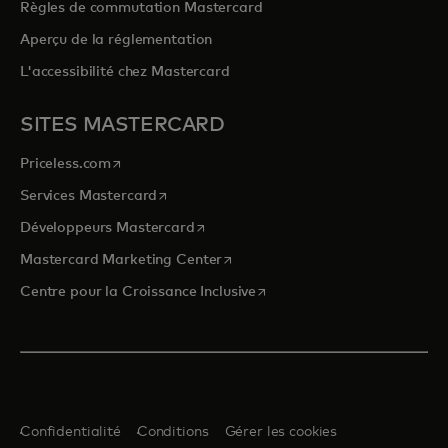
Règles de commutation Mastercard
Aperçu de la réglementation
L'accessibilité chez Mastercard
SITES MASTERCARD
s’ouvre dans un nouvel onglet
Priceless.com
s’ouvre dans un nouvel onglet
Services Mastercard
s’ouvre dans un nouvel onglet
Développeurs Mastercard
s’ouvre dans un nouvel onglet
Mastercard Marketing Center
s’ouvre dans un nouvel ongle
Centre pour la Croissance Inclusive
Confidentialité
Conditions
Gérer les cookies