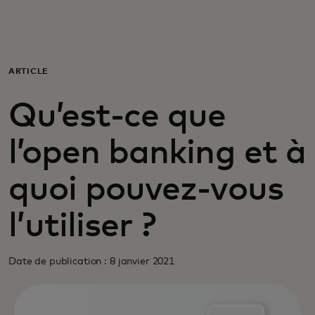
Pour vous
Pour les professionnels
ARTICLE
Qu’est-ce que
Pour le monde
l’open banking et à
Pour les innovateurs
quoi pouvez-vous
Actualités et tendances
l’utiliser ?
Date de publication : 8 janvier 2021