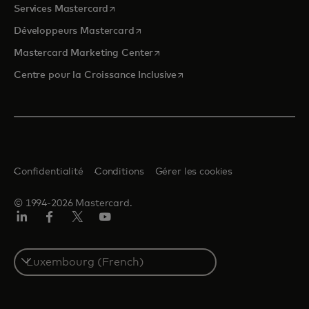
s’ouvre dans un nouvel onglet
Services Mastercard
s’ouvre dans un nouvel onglet
Développeurs Mastercard
s’ouvre dans un nouvel onglet
Mastercard Marketing Center
s’ouvre dans un nouvel ongle
Centre pour la Croissance Inclusive
Confidentialité
Conditions
Gérer les cookies
© 1994-2026 Mastercard.
LinkedIn
Facebook
Twitter/X
YouTube
Select
a
country