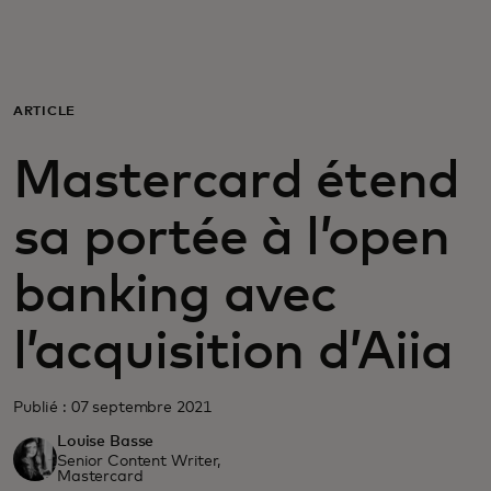
Pour vous
Pour les professionnels
ARTICLE
Mastercard étend
Pour le monde
sa portée à l’open
Pour les innovateurs
banking avec
Actualités et tendances
l’acquisition d’Aiia
Publié : 07 septembre 2021
Louise Basse
Senior Content Writer,
Mastercard