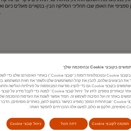
 ספציפי את האופן שבו תהליכי הסליקה הבין-בנקאיים פועלים כיום ו
צופים בהן בש
בצי Cookie ובהסכמה שלך
אנו משתמשים בקובצי Cookie ובטכנולוגיות דומות ('קובצי Cookie') באתרי האינטרנט שלנ
 את הביצועים שלהם, להבין את קהל המשתמשים שלנו ולשפר את חווית המשתמש. ב
מסוימים, אנו משתמשים בקובצי Cookie גם כדי להציג מודעות המבוססות על פעילויות הגלישה 
דוחות קשור
שים באתר זה ועל הסיבות לשימוש זה. תמיד אפשר לשנות את העדפות ההסכמה של
הכלי 'ניהול קובצי Cookie' שבתחתית המסך (מופיע כקישור במקום לחצן, באתרים מסוימים). הדב
הסכמה לקובצי Cookie
דחה הכול
ניהול קובצי Cookie