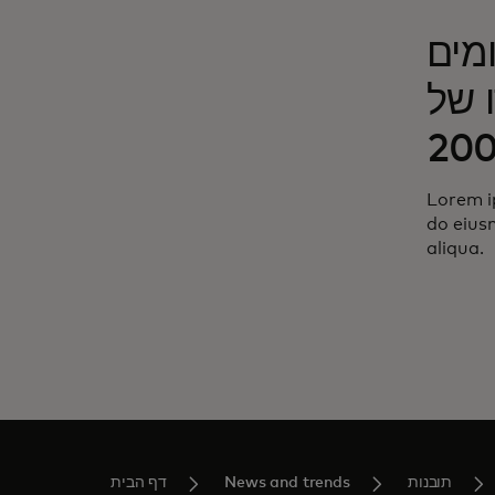
מים
 ISO
20
Lorem ip
do eius
aliqua.
תובנות
News and trends
דף הבית