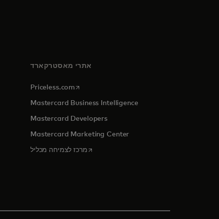
אתרי מאסטרקארד
opens in a new tab
Priceless.com
Mastercard Business Intelligence
Mastercard Developers
Mastercard Marketing Center
opens in a new tab
מרכז לצמיחה מכליל