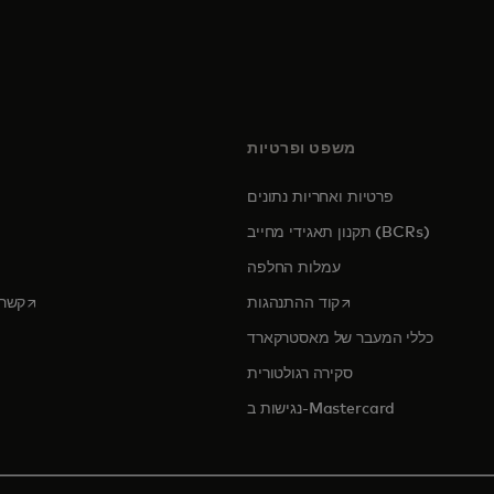
משפט ופרטיות
פרטיות ואחריות נתונים
ens in a new tab
תקנון תאגידי מחייב (BCRs)
עמלות החלפה
opens in a new tab
opens in a new tab
קוד ההתנהגות
קשרי
כללי המעבר של מאסטרקארד
סקירה רגולטורית
נגישות ב-Mastercard