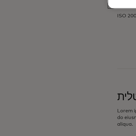
IS
לית
Lorem ip
do eius
aliqua.