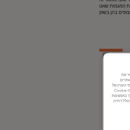
את המגמות שאנו
וק.
ו כדי לשפר את
אתרים
ותחומי העניין של
ים
המשתמשים באתר ובאתרים נוספים. לחץ על 'ניהול קובצי Cookie' למטה כדי לקבל מידע על קובצי ה-Cookie
ך באמצעות
ר כולל דחייה