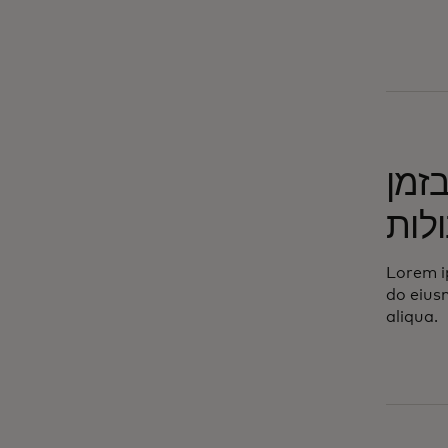
זמן
לות
Lorem ip
do eius
aliqua.