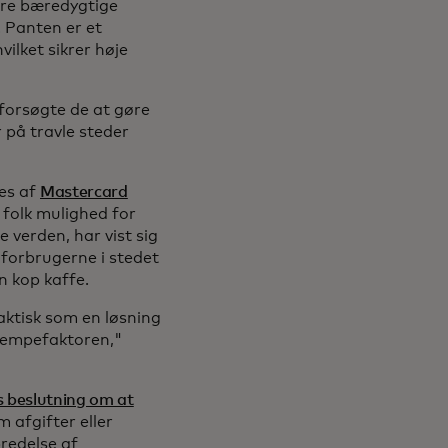
ere bæredygtige
 Panten er et
vilket sikrer høje
 forsøgte de at gøre
 på travle steder
des af
Mastercard
 folk mulighed for
 verden, har vist sig
 forbrugerne i stedet
n kop kaffe.
aktisk som en løsning
ulempefaktoren,"
 beslutning om at
 afgifter eller
bredelse af