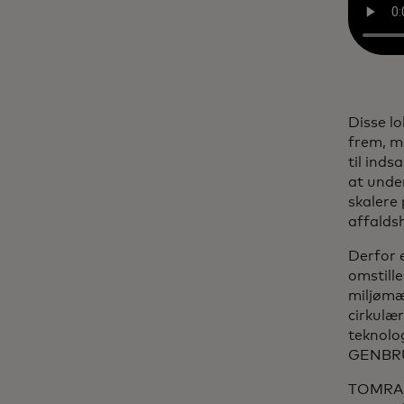
Disse l
frem, m
til inds
at unde
skalere
affalds
Derfor e
omstill
miljømæ
cirkulæ
teknolo
GENBRU
TOMRA va