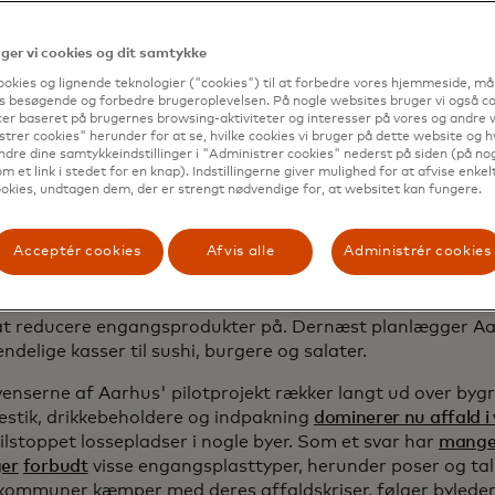
olk, hver gang de bestiller deres flat white med sig, betale
um for en plastikkop med låg og et blåt "GENBRUGELIGT"
er vi cookies og dit samtykke
dos kan de tømme deres brugte kop i en af 27 maskiner, de
ookies og lignende teknologier ("cookies") til at forbedre vores hjemmeside, må
for at få den rengjort og omfordelt, og de skal blot holde d
s besøgende og forbedre brugeroplevelsen. På nogle websites bruger vi også coo
er baseret på brugernes browsing-aktiviteter og interesser på vores og andre w
d maskinen for at få deres pant tilbage.
trer cookies" herunder for at se, hvilke cookies vi bruger på dette website og h
ndre dine samtykkeindstillinger i "Administrer cookies" nederst på siden (på no
vision er en by uden skraldespande," siger Simon Smedeg
m et link i stedet for en knap). Indstillingerne giver mulighed for at afvise enkelt
eder for cirkulære systemer. "Det handler om at vende sine
okies, undtagen dem, der er strengt nødvendige for, at websitet kan fungere.
s."
Acceptér cookies
Afvis alle
Administrér cookies
videre i år har introduktionen af omkring 630.000 GENBR
et byens affald med omkring 10 tons, og forsøget er popu
igheden såvel som mange små detailhandlere, der kæmped
t reducere engangsprodukter på. Dernæst planlægger Aa
delige kasser til sushi, burgere og salater.
enserne af Aarhus' pilotprojekt rækker langt ud over by
bestik, drikkebeholdere og indpakning
dominerer nu affald i
ilstoppet lossepladser i nogle byer. Som et svar har
mang
ger
forbudt
visse engangsplasttyper, herunder poser og tal
ommuner kæmper med deres affaldskriser, følger byledere