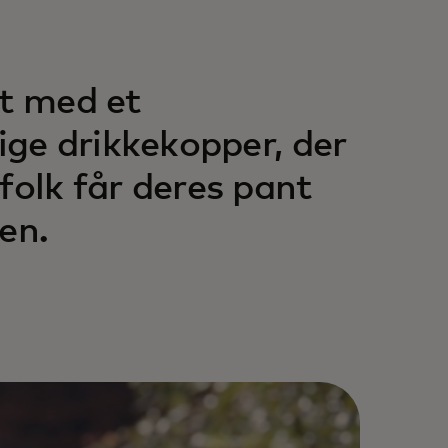
kt med et
ge drikkekopper, der
 folk får deres pant
en.