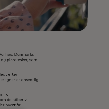
i Aarhus, Danmarks
r og pizzaæsker, som
ledt efter
eregner er ansvarlig
em for
om de håber vil
r hvert år.