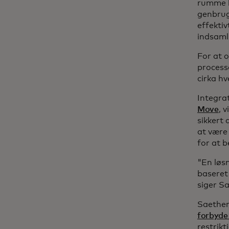
rumme k
genbrug
effektiv
indsamli
For at o
process
cirka h
Integrat
Move
, 
sikkert 
at være 
for at 
"En løs
baseret
siger Sa
Saethe
forbyde
restrikt