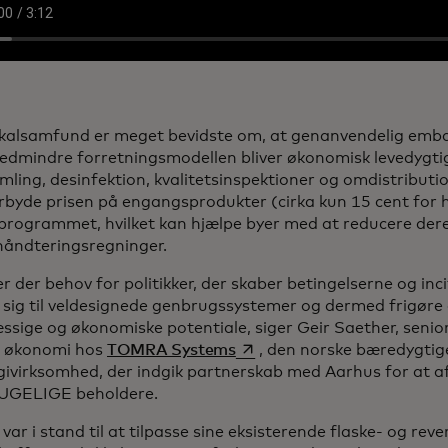
okalsamfund er meget bevidste om, at genanvendelig emball
edmindre forretningsmodellen bliver økonomisk levedygt
amling, desinfektion, kvalitetsinspektioner og omdistributi
rbyde prisen på engangsprodukter (cirka kun 15 cent for
 programmet, hvilket kan hjælpe byer med at reducere der
håndteringsregninger.
r der behov for politikker, der skaber betingelserne og inc
e sig til veldesignede genbrugssystemer og dermed frigøre 
ssige og økonomiske potentiale, siger Geir Saether, senio
opens in a new tab
r økonomi hos
TOMRA Systems
, den norske bæredygtig
givirksomhed, der indgik partnerskab med Aarhus for at a
GELIGE beholdere.
r i stand til at tilpasse sine eksisterende flaske- og reve