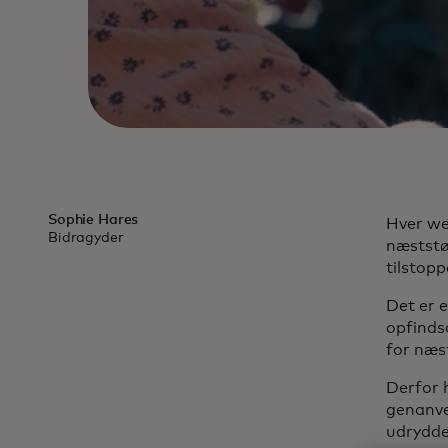
Sophie Hares
Hver we
Bidragyder
næststø
tilstopp
Det er 
opfinds
for næs
Derfor 
genanve
udrydde