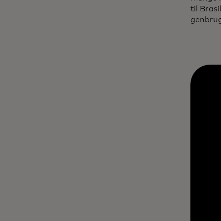
til Bras
genbru