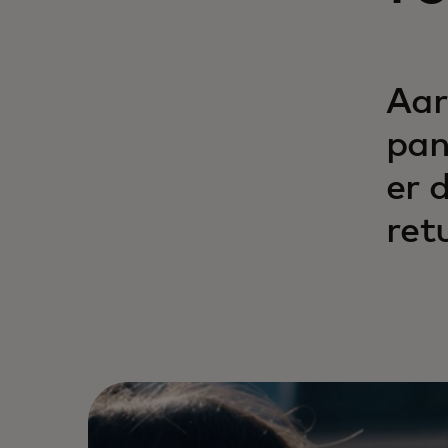
Aar
pan
er 
ret