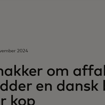
ovember 2024
nakker om affa
dder en dansk 
r kop