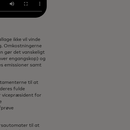
age ikke vil vinde
ig. Omkostningerne
on gør det vanskeligt
 hver engangskop) og
es emissioner samt
itamenterne til at
deres fulde
r vicepræsident for
e
fprøve
rsautomater til at