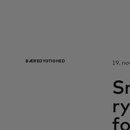
BÆREDYGTIGHED
19. n
S
ry
fo