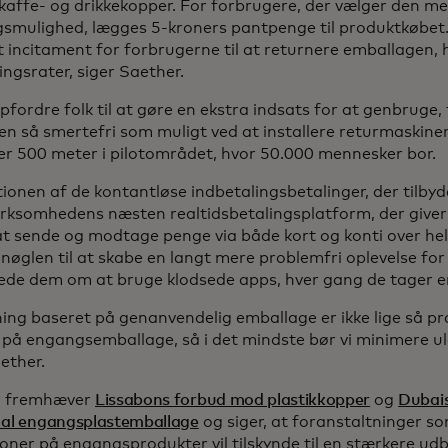
affe- og drikkekopper. For forbrugere, der vælger den m
smulighed, lægges 5-kroners pantpenge til produktkøbet.
t incitament for forbrugerne til at returnere emballagen, h
ngsrater, siger Saether.
pfordre folk til at gøre en ekstra indsats for at genbruge,
en så smertefri som muligt ved at installere returmaskiner
ver 500 meter i pilotområdet, hvor 50.000 mennesker bor.
ionen af de kontantløse indbetalingsbetalinger, der tilby
virksomhedens næsten realtidsbetalingsplatform, der giver
at sende og modtage penge via både kort og konti over hele
nøglen til at skabe en langt mere problemfri oplevelse for
bede dem om at bruge klodsede apps, hver gang de tager e
ning baseret på genanvendelig emballage er ikke lige så pr
 på engangsemballage, så i det mindste bør vi minimere 
ether.
r fremhæver
Lissabons forbud mod plastikkopper
og
Dubais
 al engangsplastemballage
og siger, at foranstaltninger som
ioner på engangsprodukter vil tilskynde til en stærkere ud