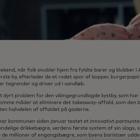
ekend, når folk snubler hjem fra fyldte barer og klubber 
rste by, efterlader de et rodet spor af kopper, burgerpapi
er tagrender og driver ud i vandløb.
et dyrt problem for den vikingegrundlagde kystby, som har 
omme måder at eliminere det takeaway-affald, som den b
ten halvdelen af affaldet på gaderne.
har kommunen siden januar testet et innovativt pantsyst
ndelige drikkebægre, verdens første system af sin slags, s
 de millioner af engangsbægre, som byens baristaer uddele