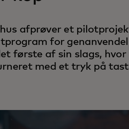
hus afprøver et pilotproje
tprogram for genanvendeli
det første af sin slags, hvor
urneret med et tryk på tast