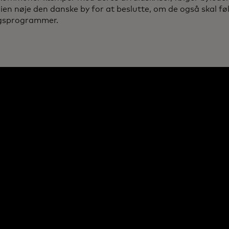
ilien nøje den danske by for at beslutte, om de også skal f
gsprogrammer.