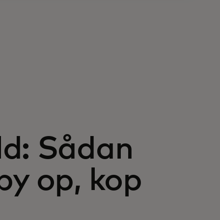
ld: Sådan
by op, kop