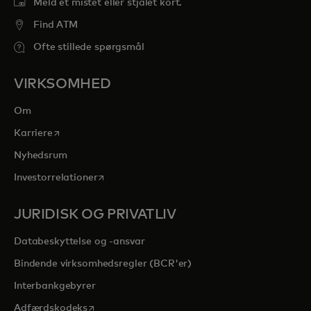
Meld et mistet eller stjålet kort.
Find ATM
Ofte stillede spørgsmål
VIRKSOMHED
Om
opens in a new tab
Karriere
Nyhedsrum
opens in a new tab
Investorrelationer
JURIDISK OG PRIVATLIV
Databeskyttelse og -ansvar
Bindende virksomhedsregler (BCR'er)
Interbankgebyrer
opens in a new tab
Adfærdskodeks