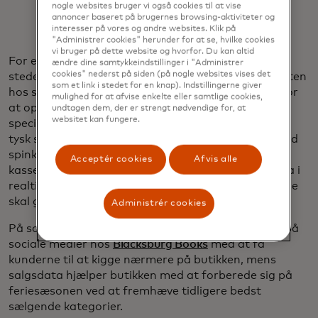
nogle websites bruger vi også cookies til at vise
annoncer baseret på brugernes browsing-aktiviteter og
interesser på vores og andre websites. Klik på
"Administrer cookies" herunder for at se, hvilke cookies
vi bruger på dette website og hvorfor. Du kan altid
For eksempel har ejerne af
Oasis World Market
, i
ændre dine samtykkeindstillinger i "Administrer
cookies" nederst på siden (på nogle websites vises det
stedet for at anstrenge sig for at matche købekraften
som et link i stedet for en knap). Indstillingerne giver
hos store supermarkeder, finjusteret deres tilbud for
mulighed for at afvise enkelte eller samtlige cookies,
at opbygge den lokale efterspørgsel efter
undtagen dem, der er strengt nødvendige for, at
websitet kan fungere.
specialiserede produkter, herunder japansk sake og
tysk stollen. Mange dagligvarebutikker opererer med
spinkle marginer, så butikken er afhængig af sit
Acceptér cookies
Afvis alle
kassesystem til at levere transaktions- og lagerdata i
realtid, der viser, hvad der sælges hurtigt, og hvad de
skal genopfylde eller afvikle.
Administrér cookies
På samme måde hjælper konstant markedsføring på
sociale medier hos
Blacksburg Books
med at få
kunderne til at kigge nærmere på butikken, mens
salgsdata hjælper butikken med at forberede sig på
feriesæsonen ved at fremhæve tidligere bedst
sælgende kategorier.