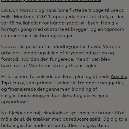
Da Dan Morano og hans kone flyttede tilbage til Great
Falls, Montana, i 2021, opdagede han til et chok, at der
var få muligheder for håndbrygget øl i byen. Han gik
hurtigt i gang med at starte et bryggeri og en taproom
sammen med sin bror og svoger.
Udover sin passion for håndbrygget øl havde Morano
arbejdet i landbrugsdelen af bryggeriindustrien og
forstod, hvordan den fungerede. Men trioen blev
hæmmet af Montanas strenge licensregler.
Et år senere forenklede de deres plan og åbnede
Annie's
Tap House
, som primært sælger øl fra andre bryggerier,
og finansierede det gennem en blanding af
sælgerfinansiering, en bankkredit og deres egne
opsparinger.
Nu hjælper de højteknologiske systemer, de bruger til at
måle de øl, de trækker, med at reducere spild. Og digitale
betalinger, herunder et kontaktløst salgssystem,