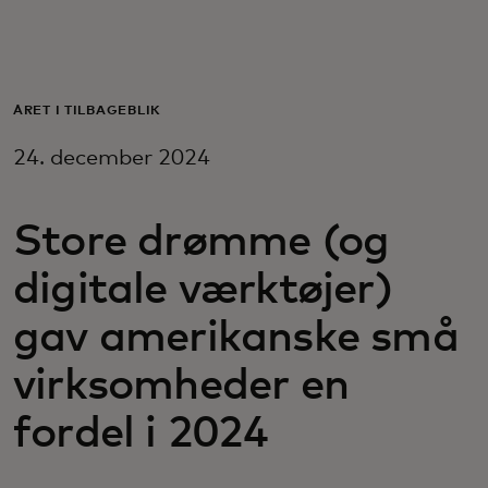
Til dig
Til virksomheder
ÅRET I TILBAGEBLIK
24. december 2024
Til hele verden
Store drømme (og
Til innovatører
digitale værktøjer)
Nyheder og trends
gav amerikanske små
virksomheder en
fordel i 2024