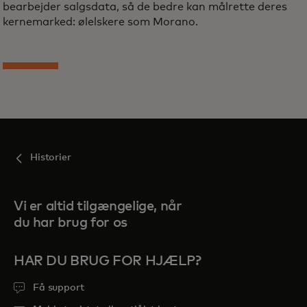
bearbejder salgsdata, så de bedre kan målrette deres
kernemarked: ølelskere som Morano.
Historier
Vi er altid tilgængelige, når
du har brug for os
HAR DU BRUG FOR HJÆLP?
Få support