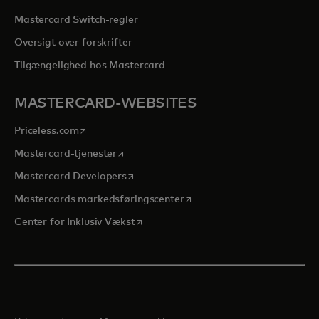
Mastercard Switch-regler
Oversigt over forskrifter
Tilgængelighed hos Mastercard
MASTERCARD-WEBSITES
opens in a new tab
Priceless.com
opens in a new tab
Mastercard-tjenester
opens in a new tab
Mastercard Developers
opens in a new tab
Mastercards markedsføringscenter
opens in a new tab
Center for Inklusiv Vækst