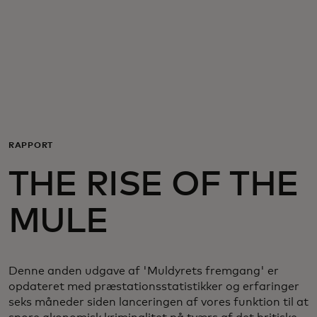
Til dig
Til virksomheder
Til hele verden
RAPPORT
Til innovatører
THE RISE OF THE
Nyheder og trends
MULE
Denne anden udgave af 'Muldyrets fremgang' er
opdateret med præstationsstatistikker og erfaringer
seks måneder siden lanceringen af vores funktion til at