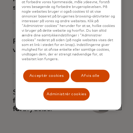
at forbedre vores hjemmeside, måle ydeevne, forstå
svindel
vores besøgende og forbedre brugeroplevelsen. På
nogle websites bruger vi også cookies til at vise
annoncer baseret på brugernes browsing-aktiviteter og
interesser på vores og andre websites. Klik på
"Administrer cookies" herunder for at se, hvilke cookies
vi bruger på dette website og hvorfor. Du kan altid
ændre dine samtykkeindstillinger i "Administrer
Forebyg svindel med
cookies" nederst på siden (på nogle websites vises det
som et link i stedet for en knap). Indstillingerne giver
virksomhedsbetalinger
mulighed for at afvise enkelte eller samtlige cookies,
undtagen dem, der er strengt nødvendige for, at
websitet kan fungere.
Acceptér cookies
Afvis alle
Spor og advar om
Administrér cookies
finansielle
forbrydelser