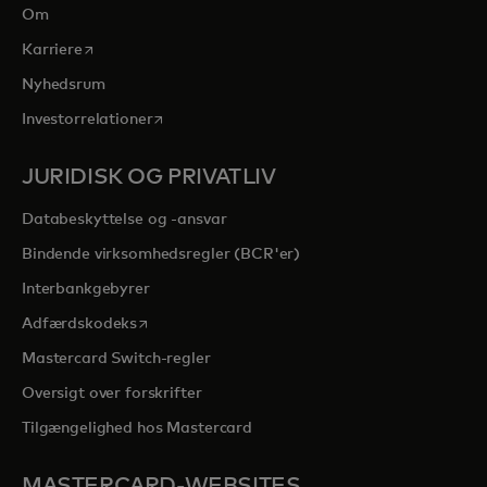
Om
opens in a new tab
Karriere
Nyhedsrum
opens in a new tab
Investorrelationer
JURIDISK OG PRIVATLIV
Databeskyttelse og -ansvar
Bindende virksomhedsregler (BCR'er)
Interbankgebyrer
opens in a new tab
Adfærdskodeks
Mastercard Switch-regler
Oversigt over forskrifter
Tilgængelighed hos Mastercard
MASTERCARD-WEBSITES