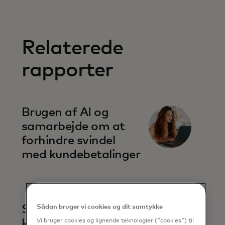
Relaterede
rapporter
Brugen af AI og
samarbejde om at
forhindre svindel
med kundebetalinger
Sammen mod
Sådan bruger vi cookies og dit samtykke
konto-til-konto-
Vi bruger cookies og lignende teknologier ("cookies") til