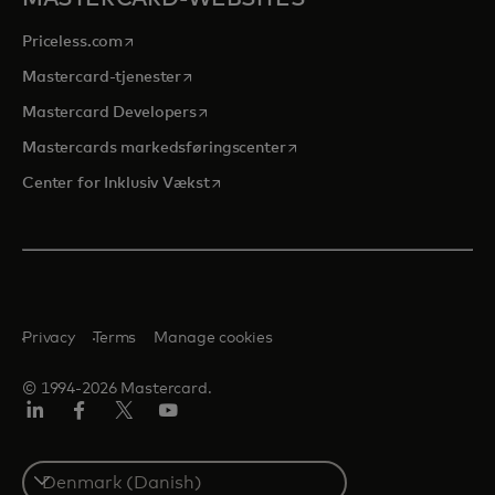
opens in a new tab
Priceless.com
opens in a new tab
Mastercard-tjenester
opens in a new tab
Mastercard Developers
opens in a new tab
Mastercards markedsføringscenter
opens in a new tab
Center for Inklusiv Vækst
Privacy
Terms
Manage cookies
© 1994-2026 Mastercard.
LinkedIn
Facebook
Twitter/X
Youtube
Select
a