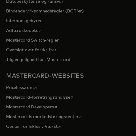
Databeskyttelse og -ansvar
Bindende virksomhedsregler (BCR'er)
Interbankgebyrer
opens in a new tab
Adfærdskodeks
Mastercard Switch-regler
Oversigt over forskrifter
Tilgængelighed hos Mastercard
MASTERCARD-WEBSITES
opens in a new tab
Priceless.com
opens in a new tab
Mastercard-forretningsanalyse
opens in a new tab
Mastercard Developers
opens in a new tab
Mastercards markedsføringscenter
opens in a new tab
Center for Inklusiv Vækst