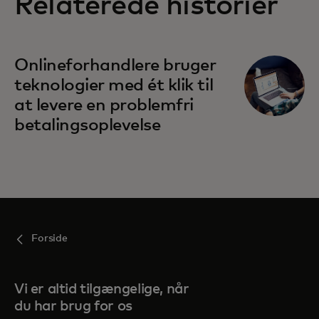
Relaterede historier
opens in a new tab
Onlineforhandlere bruger
teknologier med ét klik til
at levere en problemfri
betalingsoplevelse
Forside
Vi er altid tilgængelige, når
du har brug for os