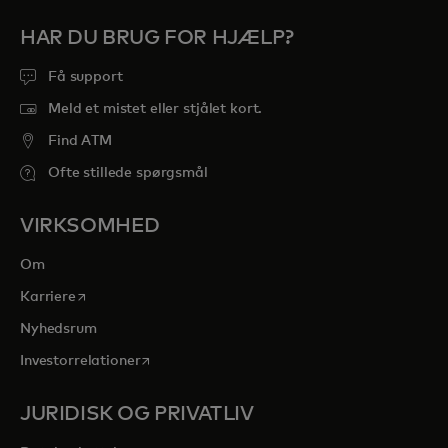
HAR DU BRUG FOR HJÆLP?
Få support
Meld et mistet eller stjålet kort.
Find ATM
Ofte stillede spørgsmål
VIRKSOMHED
Om
opens in a new tab
Karriere
Nyhedsrum
opens in a new tab
Investorrelationer
JURIDISK OG PRIVATLIV