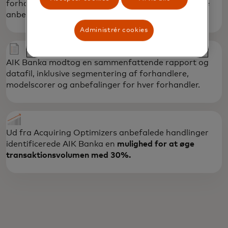
forhandlere og gav "quick win"-taktiske strategiske
anbefalinger for at styrke porteføljen.
Administrér cookies
AIK Banka modtog en sammenfattende rapport og
datafil, inklusive segmentering af forhandlere,
modelscorer og anbefalinger for hver forhandler.
Ud fra Acquiring Optimizers anbefalede handlinger
identificerede AIK Banka en
mulighed for at øge
transaktionsvolumen med 30%.