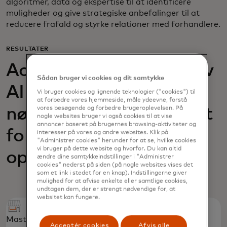
algoritmer, data og ekspertise til at identificere
muligheder og give strategiske anbefalinger til at
reducere frafald og styrke relationer med forhandlere.
RESULTATER
Acquiring Optimizer gav
Sådan bruger vi cookies og dit samtykke
AIK Banka den
Vi bruger cookies og lignende teknologier ("cookies") til
at forbedre vores hjemmeside, måle ydeevne, forstå
vores besøgende og forbedre brugeroplevelsen. På
nødvendige indsigt til at
nogle websites bruger vi også cookies til at vise
annoncer baseret på brugernes browsing-aktiviteter og
forbedre sin
interesser på vores og andre websites. Klik på
"Administrer cookies" herunder for at se, hvilke cookies
vi bruger på dette website og hvorfor. Du kan altid
opkøbsportefølje
ændre dine samtykkeindstillinger i "Administrer
cookies" nederst på siden (på nogle websites vises det
som et link i stedet for en knap). Indstillingerne giver
mulighed for at afvise enkelte eller samtlige cookies,
undtagen dem, der er strengt nødvendige for, at
websitet kan fungere.
Mastercard identificerede prioriterede grupper af
Acceptér cookies
Afvis alle