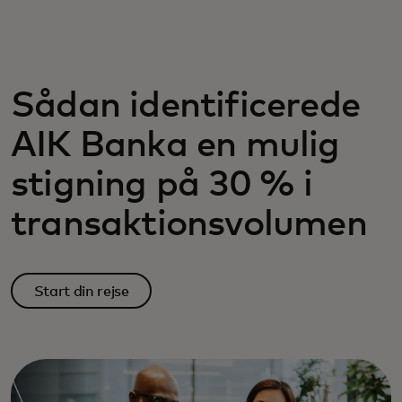
Til dig
Til virksomheder
Sådan identificerede
AIK Banka en mulig
Til hele verden
stigning på 30 % i
Til innovatører
transaktionsvolumen
Nyheder og trends
Start din rejse