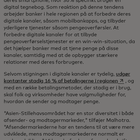
deres smartphone, hvor 36% specifikt bruger en
digital tegnebog. Som reaktion på denne tendens
arbejder banker i hele regionen på at forbedre deres
digitale kanaler, såsom mobilbankapps, og tilbyder
yderligere tjenester såsom pengeoverførsler. At
forbedre digitale kanaler for at tilbyde
pengeoverførselstjenester er en win-win-situation, da
det hjælper banker med at tjene penge på disse
kanaler, samtidig med at de opbygger stærkere
relationer med deres forbrugere.
Selvom stigningen i digitale kanaler er tydelig,
udgør
opens in 
kontanter stadig 16 % af betalingerne i regionen
, og
med en række betalingsmetoder, der stadig er i brug,
skal folk og virksomheder have valgmuligheder for,
hvordan de sender og modtager penge.
"Asien-Stillehavsområdet har en stor diversitet i både
afsender- og modtagermarkeder," tilføjer Malhotra.
"Afsendermarkederne har en tendens til at være mere
udviklede, mens modtagermarkederne normalt er