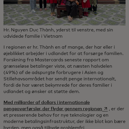
Hr. Nguyen Duc Thành, yderst til venstre, med sin
udvidede familie i Vietnam
I regionen er hr. Thành en af mange, der har eller i
øjeblikket arbejder i udlandet for at forsørge familien.
Forskning fra Mastercards seneste rapport om
grænseløse betalinger viste, at næsten halvdelen
(49%) af de adspurgte forbrugere i Asien og
Stillehavsområdet har sendt penge internationalt,
fordi de har været bekymrede for deres familier i
udlandet og ønsker at støtte dem.
Med milliarder af dollars i internationale
opens in a n
pengeoverførsler, der flyder gennem regionen
, er der
et presserende behov for nye teknologier og en
moderne betalingsinfrastruktur, der ikke blot kan bære
byrden, men også tilbyde problemfri