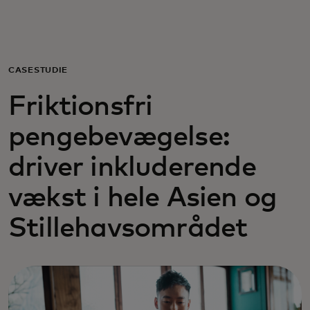
Til dig
Til virksomheder
CASESTUDIE
Friktionsfri
Til hele verden
pengebevægelse:
Til innovatører
driver inkluderende
vækst i hele Asien og
Nyheder og trends
Stillehavsområdet