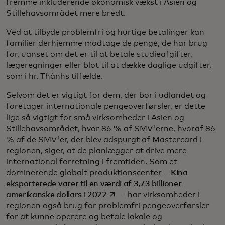
fremme inkluderende økonomisk vækst i Asien og
Stillehavsområdet mere bredt.
Ved at tilbyde problemfri og hurtige betalinger kan
familier derhjemme modtage de penge, de har brug
for, uanset om det er til at betale studieafgifter,
lægeregninger eller blot til at dække daglige udgifter,
som i hr. Thànhs tilfælde.
Selvom det er vigtigt for dem, der bor i udlandet og
foretager internationale pengeoverførsler, er dette
lige så vigtigt for små virksomheder i Asien og
Stillehavsområdet, hvor 86 % af SMV'erne, hvoraf 86
% af de SMV'er, der blev adspurgt af Mastercard i
regionen, siger, at de planlægger at drive mere
international forretning i fremtiden. Som et
dominerende globalt produktionscenter –
Kina
eksporterede varer til en værdi af 3,73 billioner
opens in a new tab
amerikanske dollars i 2022
– har virksomheder i
regionen også brug for problemfri pengeoverførsler
for at kunne operere og betale lokale og