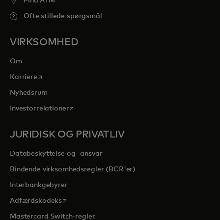
Find ATM
Ofte stillede spørgsmål
VIRKSOMHED
Om
opens in a new tab
Karriere
Nyhedsrum
opens in a new tab
Investorrelationer
JURIDISK OG PRIVATLIV
Databeskyttelse og -ansvar
Bindende virksomhedsregler (BCR'er)
Interbankgebyrer
opens in a new tab
Adfærdskodeks
Mastercard Switch-regler