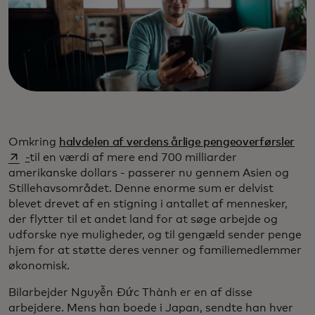
ope
Omkring
halvdelen af verdens årlige pengeoverførsler
-
til en værdi af mere end 700 milliarder
amerikanske dollars - passerer nu gennem Asien og
Stillehavsområdet. Denne enorme sum er delvist
blevet drevet af en stigning i antallet af mennesker,
der flytter til et andet land for at søge arbejde og
udforske nye muligheder, og til gengæld sender penge
hjem for at støtte deres venner og familiemedlemmer
økonomisk.
Bilarbejder Nguyễn Đức Thành er en af disse
arbejdere. Mens han boede i Japan, sendte han hver