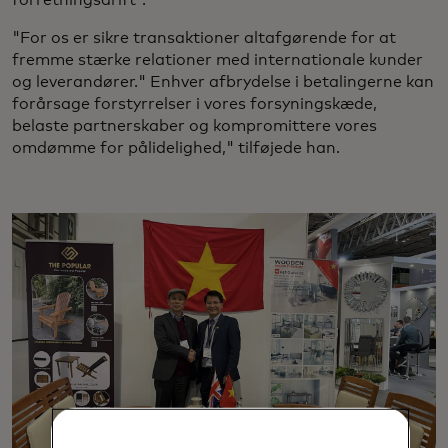
"For os er sikre transaktioner altafgørende for at
fremme stærke relationer med internationale kunder
og leverandører." Enhver afbrydelse i betalingerne kan
forårsage forstyrrelser i vores forsyningskæde,
belaste partnerskaber og kompromittere vores
omdømme for pålidelighed," tilføjede han.