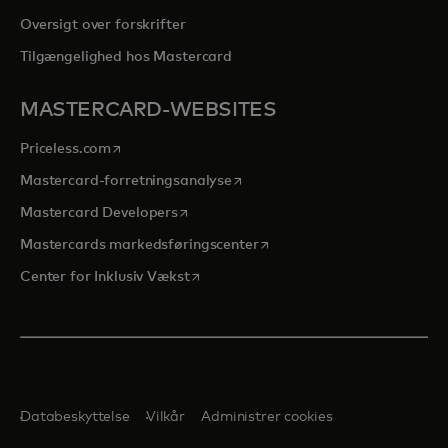
Oversigt over forskrifter
Tilgængelighed hos Mastercard
MASTERCARD-WEBSITES
opens in a new tab
Priceless.com
opens in a new tab
Mastercard-forretningsanalyse
opens in a new tab
Mastercard Developers
opens in a new tab
Mastercards markedsføringscenter
opens in a new tab
Center for Inklusiv Vækst
Databeskyttelse
Vilkår
Administrer cookies