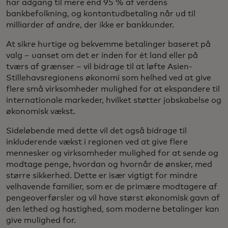
har adgang til mere end 95 % af verdens
bankbefolkning, og kontantudbetaling når ud til
milliarder af andre, der ikke er bankkunder.
At sikre hurtige og bekvemme betalinger baseret på
valg – uanset om det er inden for ét land eller på
tværs af grænser – vil bidrage til at løfte Asien-
Stillehavsregionens økonomi som helhed ved at give
flere små virksomheder mulighed for at ekspandere til
internationale markeder, hvilket støtter jobskabelse og
økonomisk vækst.
Sideløbende med dette vil det også bidrage til
inkluderende vækst i regionen ved at give flere
mennesker og virksomheder mulighed for at sende og
modtage penge, hvordan og hvornår de ønsker, med
større sikkerhed. Dette er især vigtigt for mindre
velhavende familier, som er de primære modtagere af
pengeoverførsler og vil have størst økonomisk gavn af
den lethed og hastighed, som moderne betalinger kan
give mulighed for.