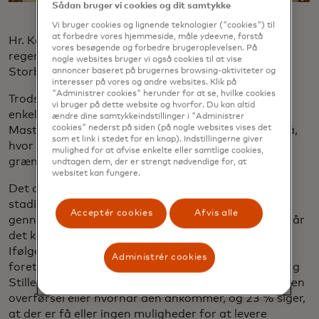
Sådan bruger vi cookies og dit samtykke
Vi bruger cookies og lignende teknologier ("cookies") til
at forbedre vores hjemmeside, måle ydeevne, forstå
Hr. Kevin Pham, til højre, med en vietnamesisk
vores besøgende og forbedre brugeroplevelsen. På
regeringsrepræsentant på en møbelmesse i
nogle websites bruger vi også cookies til at vise
Storbritannien
annoncer baseret på brugernes browsing-aktiviteter og
interesser på vores og andre websites. Klik på
"Administrer cookies" herunder for at se, hvilke cookies
Trods vigtigheden af disse betalinger for så mange
vi bruger på dette website og hvorfor. Du kan altid
enkeltpersoner og virksomheder, fremhævede
ændre dine samtykkeindstillinger i "Administrer
cookies" nederst på siden (på nogle websites vises det
Mastercards
rapport om grænseløse betalinger
også,
som et link i stedet for en knap). Indstillingerne giver
hvor mange der oplever, at deres oplevelse med
mulighed for at afvise enkelte eller samtlige cookies,
grænseoverskridende betalinger ikke er god nok.
undtagen dem, der er strengt nødvendige for, at
websitet kan fungere.
Det afslører, at mange mennesker og virksomheder
stadig oplever forsinkelser, manglende
Acceptér cookies
Afvis alle
gennemsigtighed og begrænsede valgmuligheder, når
det kommer til at foretage og modtage betalinger.
Ifølge undersøgelsen har 31 % af de personer, der
Administrér cookies
foretager grænseoverskridende betalinger i Asien og
Stillehavsområdet, ingen måde at spore status for en
overførsel eller hvornår den ankommer, og 23 % siger,
at der er få eller ingen muligheder for at levere