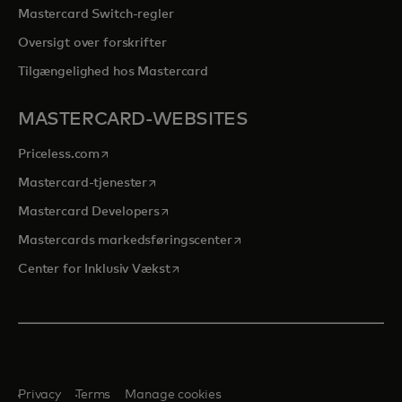
Mastercard Switch-regler
Oversigt over forskrifter
Tilgængelighed hos Mastercard
MASTERCARD-WEBSITES
opens in a new tab
Priceless.com
opens in a new tab
Mastercard-tjenester
opens in a new tab
Mastercard Developers
opens in a new tab
Mastercards markedsføringscenter
opens in a new tab
Center for Inklusiv Vækst
Privacy
Terms
Manage cookies