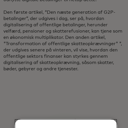
Den første artikel, “Den næste generation af G2P-
betalinger”, der udgives i dag, ser på, hvordan
digitalisering af offentlige betalinger, herunder
velfærd, pensioner og skatterefusioner, kan tjene som
en økonomisk multiplikator. Den anden artikel,
"Transformation af offentlige skatteopkrævninger"
",
der udgives senere på vinteren, vil vise, hvordan den
offentlige sektors finanser kan styrkes gennem
digitalisering af skatteopkrævning, såsom skatter,
bøder, gebyrer og andre tjenester.