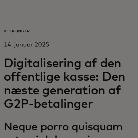
Til dig
Til virksomheder
BETALINGER
14. januar 2025
Til hele verden
Digitalisering af den
Til innovatører
offentlige kasse: Den
næste generation af
Nyheder og trends
G2P-betalinger
Neque porro quisquam