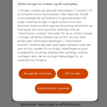
Sådan bruger vi cookies og dit samtykke
Vi bruger cookies og lignende teknologier ("cookies") til
at forbedre vores hjemmeside, måle ydeevne, forstå
vores besøgende og forbedre brugeroplevelsen. På
nogle websites bruger vi også cookies til at vise
annoncer baseret på brugernes browsing-aktiviteter og
interesser på vores og andre websites. Klik på
"Administrer cookies" herunder for at se, hvilke cookies
vi bruger på dette website og hvorfor. Du kan altid
ændre dine samtykkeindstillinger i "Administrer
cookies" nederst på siden (på nogle websites vises det
som et link i stedet for en knap). Indstillingerne giver
Hvidbog
mulighed for at afvise enkelte eller samtlige cookies,
undtagen dem, der er strengt nødvendige for, at
websitet kan fungere.
Den næste generation af
G2P-betalinger
Acceptér cookies
Afvis alle
Ved at udnytte fremskridt inden for
digitale betalingssystemer og
effektivt bruge dataindsigt kan
Administrér cookies
regeringer opbygge tillid hos
borgerne og levere bedre offentlige
tjenester med større effektivitet,