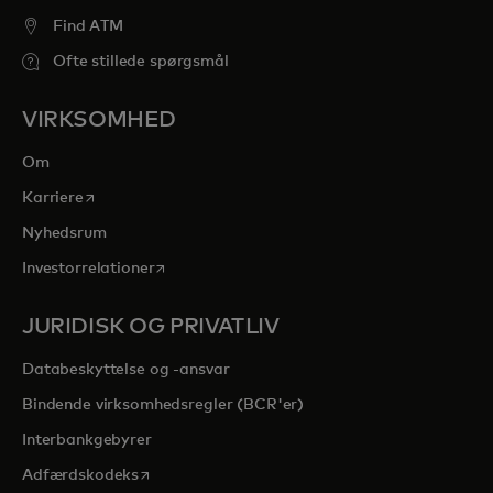
Find ATM
Ofte stillede spørgsmål
VIRKSOMHED
Om
opens in a new tab
Karriere
Nyhedsrum
opens in a new tab
Investorrelationer
JURIDISK OG PRIVATLIV
Databeskyttelse og -ansvar
Bindende virksomhedsregler (BCR'er)
Interbankgebyrer
opens in a new tab
Adfærdskodeks