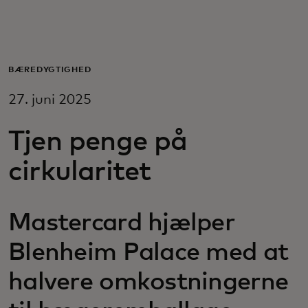
Til dig
Til virksomheder
BÆREDYGTIGHED
27. juni 2025
Til hele verden
Tjen penge på
Til innovatører
cirkularitet
Nyheder og trends
Mastercard hjælper
Blenheim Palace med at
halvere omkostningerne