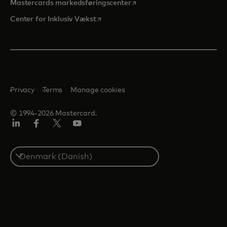
opens in a new tab
Mastercards markedsføringscenter
opens in a new tab
Center for Inklusiv Vækst
Privacy
Terms
Manage cookies
© 1994-2026 Mastercard.
LinkedIn
Facebook
Twitter/X
Youtube
Select
a
country