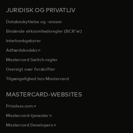
JURIDISK OG PRIVATLIV
Databeskyttelse og -ansvar
Bindende virksomhedsregler (BCR'er)
Interbankgebyrer
opens in a new tab
Adfærdskodeks
Mastercard Switch-regler
Oversigt over forskrifter
Tilgængelighed hos Mastercard
MASTERCARD-WEBSITES
opens in a new tab
Priceless.com
opens in a new tab
Mastercard-tjenester
opens in a new tab
Mastercard Developers