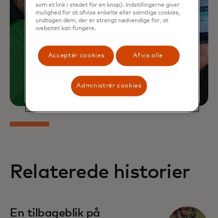
som et link i stedet for en knap). Indstillingerne giver
mulighed for at afvise enkelte eller samtlige cookies,
undtagen dem, der er strengt nødvendige for, at
websitet kan fungere.
Acceptér cookies
Afvis alle
Administrér cookies
Relaterede historier
En tilbageblik på