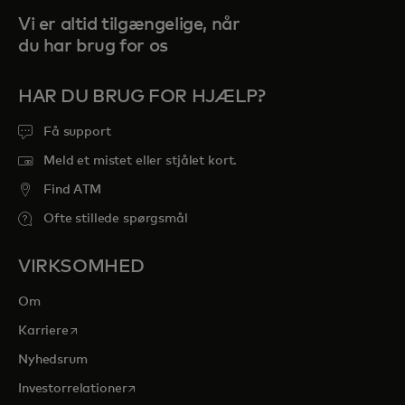
Vi er altid tilgængelige, når
du har brug for os
HAR DU BRUG FOR HJÆLP?
Få support
Meld et mistet eller stjålet kort.
Find ATM
Ofte stillede spørgsmål
VIRKSOMHED
Om
opens in a new tab
Karriere
Nyhedsrum
opens in a new tab
Investorrelationer