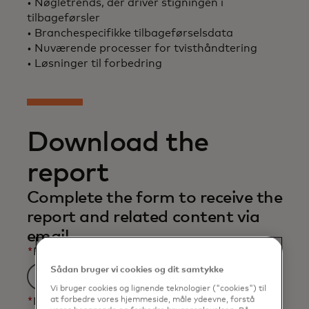
• Nøgletrends, der driver stigningen i
tilbageførsler
• Branchespecifikke tilbageførselsdata
• Nuværende processer for tvisthåndtering
• Løsninger til forbedring
Download the
report
Complete the form to receive the
report and related content via
email.
*
First Name
Sådan bruger vi cookies og dit samtykke
Vi bruger cookies og lignende teknologier ("cookies") til
at forbedre vores hjemmeside, måle ydeevne, forstå
*
Last Name