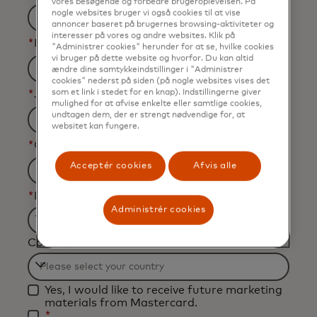
vores besøgende og forbedre brugeroplevelsen. På
nogle websites bruger vi også cookies til at vise
annoncer baseret på brugernes browsing-aktiviteter og
interesser på vores og andre websites. Klik på
*
Business Email Address
"Administrer cookies" herunder for at se, hvilke cookies
vi bruger på dette website og hvorfor. Du kan altid
ændre dine samtykkeindstillinger i "Administrer
cookies" nederst på siden (på nogle websites vises det
som et link i stedet for en knap). Indstillingerne giver
*
Job Title
mulighed for at afvise enkelte eller samtlige cookies,
undtagen dem, der er strengt nødvendige for, at
websitet kan fungere.
*
Organization Name
Acceptér cookies
Afvis alle
*
Industry
Administrér cookies
Filtering
Country
will
be
Filtering
applied
Yes, I would like to receive future marketing
will
after
materials from Mastercard.
be
*