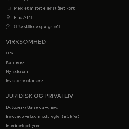
Meld et mistet eller stjålet kort.
Find ATM
Ofte stillede spørgsmål
VIRKSOMHED
Om
opens in a new tab
Karriere
Nyhedsrum
opens in a new tab
Investorrelationer
JURIDISK OG PRIVATLIV
Databeskyttelse og -ansvar
Bindende virksomhedsregler (BCR'er)
Interbankgebyrer