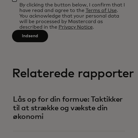
3
By clicking the button below, I confirm that I
applied
characters.
have read and agree to the
Terms of Use
.
after
You acknowledge that your personal data
will be processed by Mastercard as
3
described in the
Privacy Notice
.
characters.
Indsend
Relaterede rapporter
Lås op for din formue: Taktikker
til at strække og vækste din
økonomi