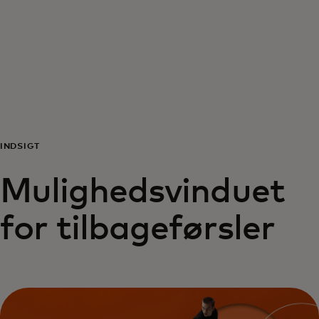
Til dig
Til virksomheder
Til hele verden
INDSIGT
Til innovatører
Mulighedsvinduet
Nyheder og trends
for tilbageførsler