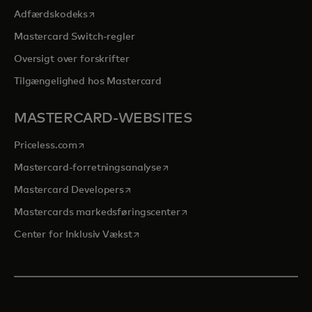
opens in a new tab
Adfærdskodeks
Mastercard Switch-regler
Oversigt over forskrifter
Tilgængelighed hos Mastercard
MASTERCARD-WEBSITES
opens in a new tab
Priceless.com
opens in a new tab
Mastercard-forretningsanalyse
opens in a new tab
Mastercard Developers
opens in a new tab
Mastercards markedsføringscenter
opens in a new tab
Center for Inklusiv Vækst