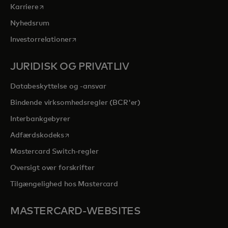
opens in a new tab
Karriere
Nyhedsrum
opens in a new tab
Investorrelationer
JURIDISK OG PRIVATLIV
Databeskyttelse og -ansvar
Bindende virksomhedsregler (BCR'er)
Interbankgebyrer
opens in a new tab
Adfærdskodeks
Mastercard Switch-regler
Oversigt over forskrifter
Tilgængelighed hos Mastercard
MASTERCARD-WEBSITES