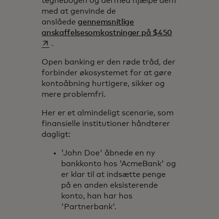
tegnebogen og dermed hjælpe dem
med at genvinde de
anslåede
gennemsnitlige
opens in a n
anskaffelsesomkostninger på $450
.
Open banking er den røde tråd, der
forbinder økosystemet for at gøre
kontoåbning hurtigere, sikker og
mere problemfri.
Her er et almindeligt scenarie, som
finansielle institutioner håndterer
dagligt:
'John Doe' åbnede en ny
bankkonto hos 'AcmeBank' og
er klar til at indsætte penge
på en anden eksisterende
konto, han har hos
'Partnerbank'.