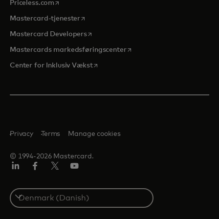
opens in a new tab
Priceless.com
opens in a new tab
Mastercard-tjenester
opens in a new tab
Mastercard Developers
opens in a new tab
Mastercards markedsføringscenter
opens in a new tab
Center for Inklusiv Vækst
Privacy
Terms
Manage cookies
© 1994-2026 Mastercard.
LinkedIn
Facebook
Twitter/X
Youtube
Select
a
country