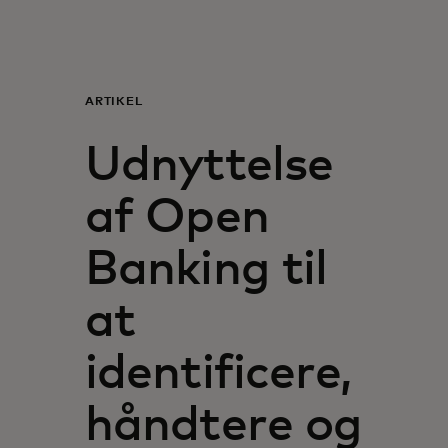
Til dig
Til virksomheder
ARTIKEL
Udnyttelse
Til hele verden
af Open
Til innovatører
Banking til
Nyheder og trends
at
identificere,
håndtere og