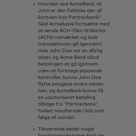
Hvordan ved AcmeBank, at
John er den faktiske ejer af
kontoen hos Partnerbank?
Skal Acmebank fortsætte med
at sende ACH-filen til Nacha
(ACH)-netværket og lade
transaktionen gå igennem?
Hvis John Doe var en dårlig
aktør, og Acme Bank tillod
betalingen at gå igennem
uden at foretage passende
kontroller, kunne John Doe
flytte pengene andre steder
hen, og AcmeBank kunne få
en uautoriseret betaling
tilbage fra 'Partnerbank',
hvilket resulterede i tab som
følge af svindel.
Tilsvarende beder nogle
forsikringsselskaber blot om