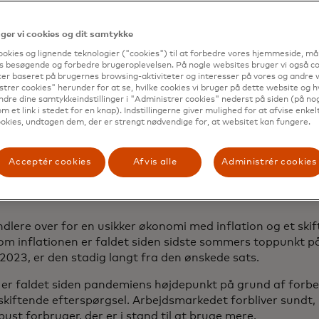
dring. Ligesom et videnskabeligt eksperiment involverer e
nt udvikling af en hypotese og brug af data til at forstå,
te. Ved at teste kan detailhandlere optimere deres prisstra
er vi cookies og dit samtykke
ffektivt målrette ændringer på tværs af butikker med til
ookies og lignende teknologier ("cookies") til at forbedre vores hjemmeside, må
s besøgende og forbedre brugeroplevelsen. På nogle websites bruger vi også coo
ser brands sig ikke kun de skiftende årstider, men også ti
er baseret på brugernes browsing-aktiviteter og interesser på vores og andre w
trer cookies" herunder for at se, hvilke cookies vi bruger på dette website og h
r på den skiftende økonomi.
ndre dine samtykkeindstillinger i "Administrer cookies" nederst på siden (på no
m et link i stedet for en knap). Indstillingerne giver mulighed for at afvise enkelt
okies, undtagen dem, der er strengt nødvendige for, at websitet kan fungere.
ng af butik: Det
Acceptér cookies
Afvis alle
Administrér cookies
onomiske miljø
ndlere over for en usikker økonomi med inflation og et ski
m inflationen er faldet siden sidste sommers toppunkt på 
w tab
2023, er den stadig langt fra den ønskede sats.
r er faldet siden pandemiens højdepunkt på grund af forbe
iftende efterspørgsel. Arbejdsmarkedet forbliver sundt, hv
st forbruger, der er i stand til at bruge mere.