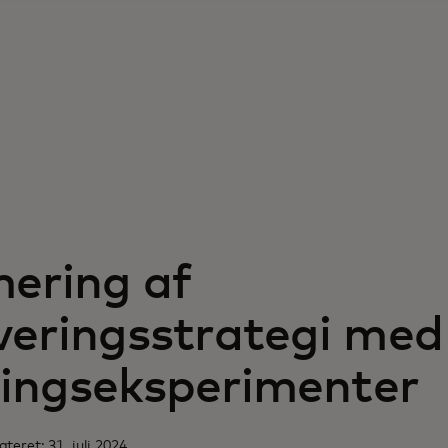
ering af
eringsstrategi med
ningseksperimenter
eret: 31. juli 2024