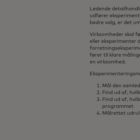
Ledende detailhandle
udfører eksperimente
bedre valg, er det um
Virksomheder skal før
eller eksperimenter d
forretningseksperimen
fører til klare målin
en virksomhed.
Eksperimenteringsmet
Mål den samled
Find ud af, hvi
Find ud af, hvi
programmet
Målrettet udrul