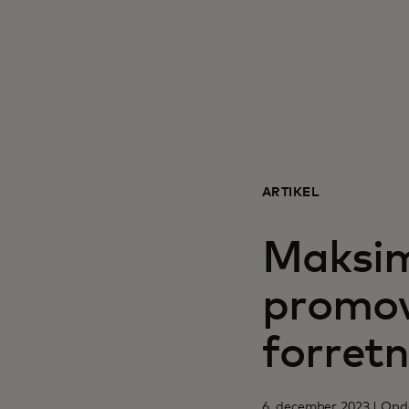
ARTIKEL
Maksim
promov
forret
6. december 2023 | Opdat