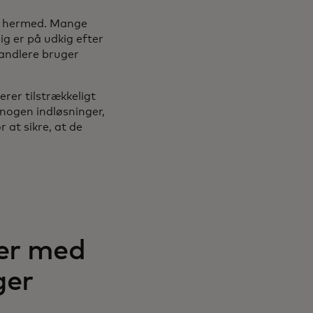
se hermed. Mange
ig er på udkig efter
andlere bruger
.
rer tilstrækkeligt
nogen indløsninger,
at sikre, at de
er med
ger