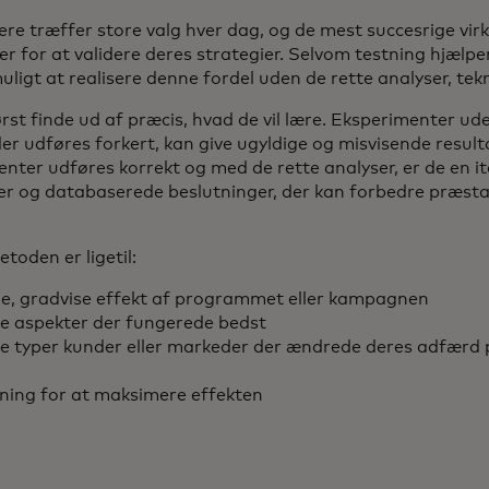
re træffer store valg hver dag, og de mest succesrige vi
r for at validere deres strategier. Selvom testning hjælp
uligt at realisere denne fordel uden de rette analyser, tek
st finde ud af præcis, hvad de vil lære. Eksperimenter ude
er udføres forkert, kan give ugyldige og misvisende result
ter udføres korrekt og med de rette analyser, er de en ite
ger og databaserede beslutninger, der kan forbedre præstat
oden er ligetil:
e, gradvise effekt af programmet eller kampagnen
lke aspekter der fungerede bedst
lke typer kunder eller markeder der ændrede deres adfærd
ning for at maksimere effekten