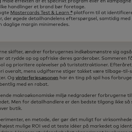
g måle effekten af et specifikt program eller en kampagne
vilke handlinger et brand bør foretage.
ugte
Mastercards Test & Learn ®
platform til at identificer
 der øgede detailhandelens efterspørgsel, samtidig med 
en daglige margin minimeredes.
erne skifter, ændrer forbrugernes indkøbsmønstre sig også
er at rydde op og opfriske deres garderober. Sommeren får
sol og prioritere oplevelser på turistattraktioner. Efteråret
i overalt, mens udgifterne stiger takket være tilbage-til-
er. Og
vinterferiesæsonen
har én ting på spil hos forbruge
håbentlig med en rabat.
ende makroøkonomiske miljø nedgraderer forbrugerne ti
det. Men for detailhandlere er den bedste tilgang ikke så
hver butik.
rimenter, en metode, der gør det muligt for virksomhede
højest mulige ROI ved at teste idéer på markedet og identi