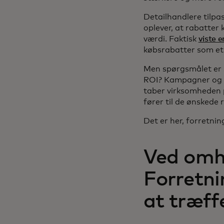
Detailhandlere tilp
oplever, at rabatter 
værdi. Faktisk
viste 
købsrabatter som et 
Men spørgsmålet er s
ROI? Kampagner og ra
taber virksomheden p
fører til de ønskede r
Det er her, forretni
Ved omhy
Forretn
at træff