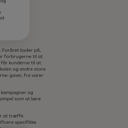
 og
e
at
. Foråret byder på,
 forbrugerne til at
 får kunderne til at
skolen og andre store
rne: gaver, fra varer
l kampagner og
 simpel som at køre
r at træffe
ficere specifikke