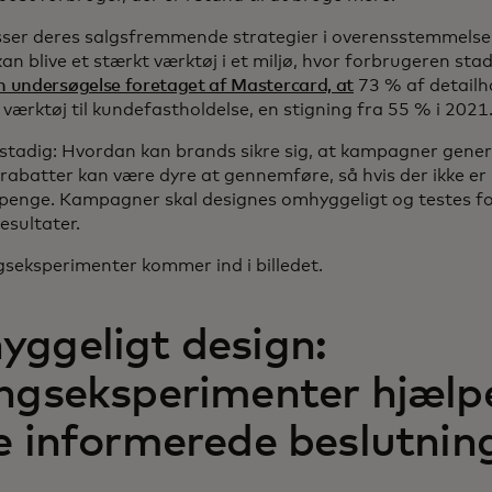
asser deres salgsfremmende strategier i overensstemmel
kan blive et stærkt værktøj i et miljø, hvor forbrugeren stad
en undersøgelse foretaget af Mastercard, at
73 % af detailh
værktøj til kundefastholdelse, en stigning fra 55 % i 2021
tadig: Hvordan kan brands sikre sig, at kampagner genere
batter kan være dyre at gennemføre, så hvis der ikke er 
enge. Kampagner skal designes omhyggeligt og testes for 
esultater.
ngseksperimenter kommer ind i billedet.
ggeligt design:
ingseksperimenter hjælp
e informerede beslutnin