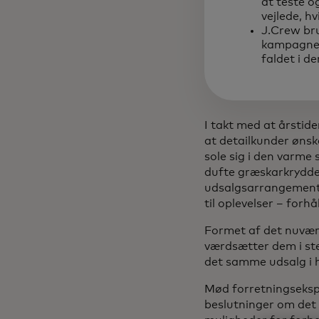
at teste o
vejlede, h
J.Crew br
kampagner,
faldet i d
I takt med at årstid
at detailkunder ønsk
sole sig i den varme 
dufte græskarkrydder
udsalgsarrangement
til oplevelser – for
Formet af det nuvær
værdsætter dem i ste
det samme udsalg i 
Mød forretningsekspe
beslutninger om det 