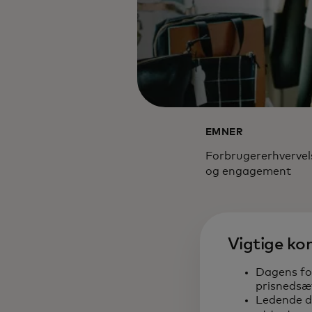
EMNER
Forbrugererhvervel
og engagement
Vigtige ko
Dagens f
prisnedsæt
Ledende de