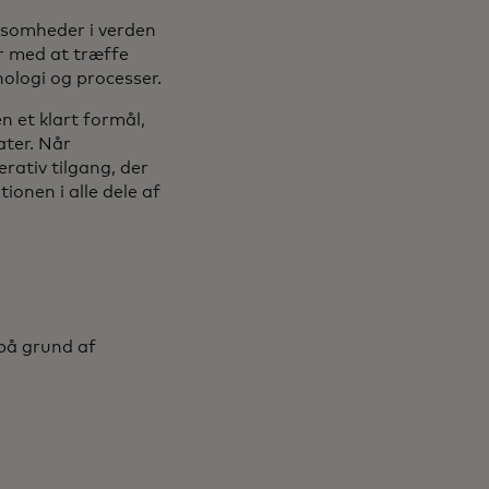
rksomheder i verden
er med at træffe
nologi og processer.
n et klart formål,
ater. Når
rativ tilgang, der
ionen i alle dele af
 på grund af