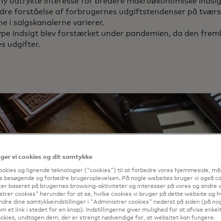
 udtrykte interesse for bredere makroøkonomiske indsigt
re forståelse af forbrugernes udgiftstendenser på tværs a
e i salgskanalerne varierer.
pe indsigt blev forstærket under pandemien, da den frem
 udgifter.
er vi cookies og dit samtykke
ookies og lignende teknologier ("cookies") til at forbedre vores hjemmeside, må
s besøgende og forbedre brugeroplevelsen. På nogle websites bruger vi også coo
er baseret på brugernes browsing-aktiviteter og interesser på vores og andre w
trer cookies" herunder for at se, hvilke cookies vi bruger på dette website og h
ndre dine samtykkeindstillinger i "Administrer cookies" nederst på siden (på no
m et link i stedet for en knap). Indstillingerne giver mulighed for at afvise enkelt
okies, undtagen dem, der er strengt nødvendige for, at websitet kan fungere.