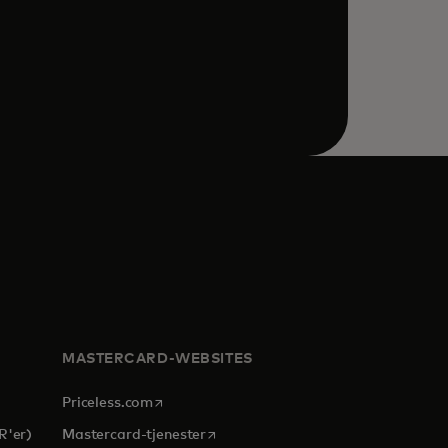
MASTERCARD-WEBSITES
opens in a new tab
Priceless.com
opens in a new tab
R'er)
Mastercard-tjenester