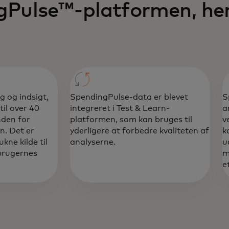
gPulse™-platformen, he
g og indsigt,
SpendingPulse-data er blevet
S
til over 40
integreret i Test & Learn-
a
nden for
platformen, som kan bruges til
v
n. Det er
yderligere at forbedre kvaliteten af
k
kne kilde til
analyserne.
u
rbrugernes
m
e