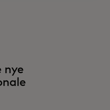
 nye
onale