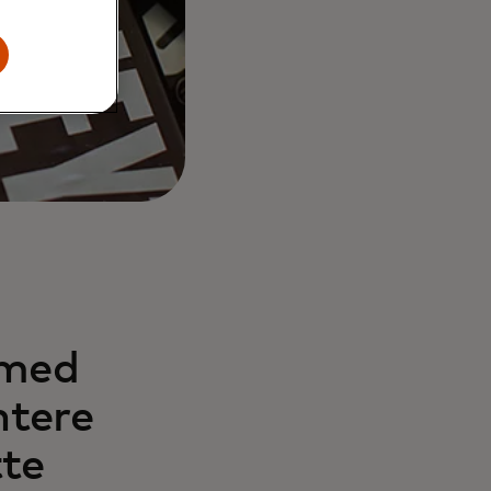
 med
ntere
tte