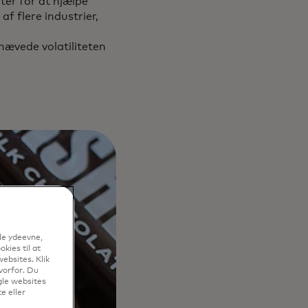
er for at hjælpe
f flere industrier,
hævede volatiliteten
le ydeevne,
kies til at
ebsites. Klik
vorfor. Du
gle websites
e eller