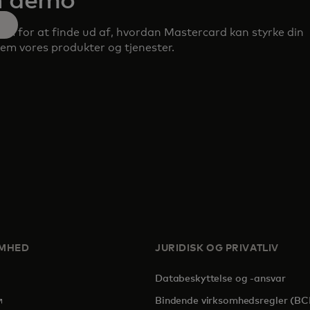
n demo
o
am for at finde ud af, hvordan Mastercard kan styrke din
m vores produkter og tjenester.
OMHED
JURIDISK OG PRIVATLIV
Databeskyttelse og -ansvar
pens in a new tab
Bindende virksomhedsregler (BC