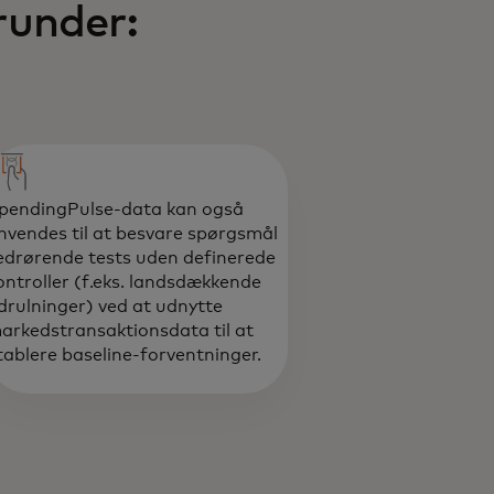
runder:
pendingPulse-data kan også
nvendes til at besvare spørgsmål
edrørende tests uden definerede
ontroller (f.eks. landsdækkende
drulninger) ved at udnytte
arkedstransaktionsdata til at
tablere baseline-forventninger.