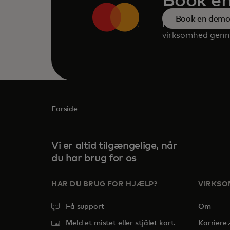
Book e
Book en dem
Kontakt vores te
virksomhed genne
Forside
Vi er altid tilgængelige, når
du har brug for os
HAR DU BRUG FOR HJÆLP?
VIRKS
Få support
Om
o
Meld et mistet eller stjålet kort.
Karriere