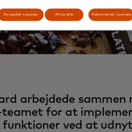
Acceptér cookies
Afvis alle
Administrér cookies
ard arbejdede sammen
-teamet for at impleme
e funktioner ved at udny