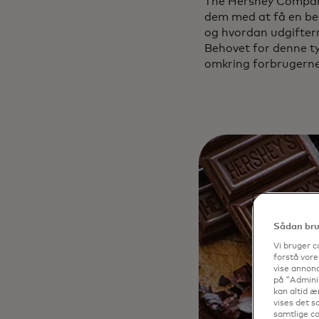
The Hershey Company
dem med at få en bed
og hvordan udgiftern
Behovet for denne ty
omkring forbrugernes
Sådan brug
Vi bruger c
forstå vore
vise annonc
på "Adminis
kan altid æ
vises det so
samtlige co