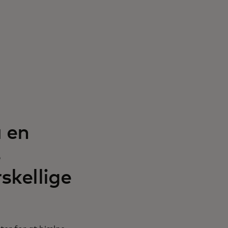
 en
s
skellige