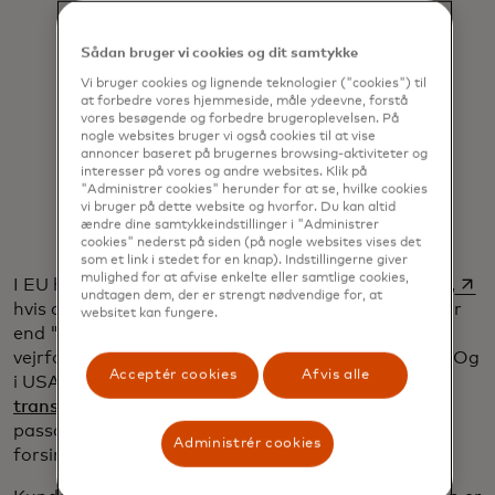
Med flere og flere mennesker, der
rejser i disse dage, er der et øget
Sådan bruger vi cookies og dit samtykke
Vi bruger cookies og lignende teknologier ("cookies") til
behov for at lette
at forbedre vores hjemmeside, måle ydeevne, forstå
kompensationsprocessen, når folk
vores besøgende og forbedre brugeroplevelsen. På
nogle websites bruger vi også cookies til at vise
oplever rejseforsinkelser.
annoncer baseret på brugernes browsing-aktiviteter og
interesser på vores og andre websites. Klik på
"Administrer cookies" herunder for at se, hvilke cookies
Tulsi Narayan
Head of Commercial & New
vi bruger på dette website og hvorfor. Du kan altid
Payment Flows Europe at Mastercard
ændre dine samtykkeindstillinger i "Administrer
cookies" nederst på siden (på nogle websites vises det
som et link i stedet for en knap). Indstillingerne giver
mulighed for at afvise enkelte eller samtlige cookies,
open
I EU har flypassagerer allerede
ret til kompensation,
undtagen dem, der er strengt nødvendige for, at
hvis deres fly forsinkes eller aflyses af andre årsager
websitet kan fungere.
end "ekstraordinære omstændigheder", såsom
vejrforhold, sikkerhedsrisici eller politisk ustabilitet. Og
Acceptér cookies
Afvis alle
i USA kræver en
ny regel udstedt af
opens in a new tab
transportministeriet,
at flyselskaber straks giver
passagerer automatisk refusion, når flyrejser
Administrér cookies
forsinkes eller aflyses.