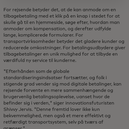
For rejsende betyder det, at de kan anmode om en
tilbagebetaling med et klik på en knap i stedet for at
skulle gå til en hjemmeside, søge efter, hvordan man
anmoder om kompensation, og derefter udfylde
lange, komplicerede formularer. For
transportvirksomheder betyder det gladere kunder og
reducerede omkostninger. For betalingsudbydere giver
tilbagebetalinger en unik mulighed for at tilbyde en
værdifuld ny service til kunderne.
"Efterhånden som de globale
standardiseringsindsatser fortsætter, og folk i
stigende grad vender sig mod digitale betalinger, kan
rejsende forvente en mere sammenhængende og
brugervenlig betalingsoplevelse, uanset hvor de
befinder sig i verden," siger innovationsfuturisten
Shivvy Jervis. "Denne fremtid lover ikke kun
bekvemmelighed, men også et mere effektivt og
retfærdigt transportsystem, selv på tværs af
grænser."