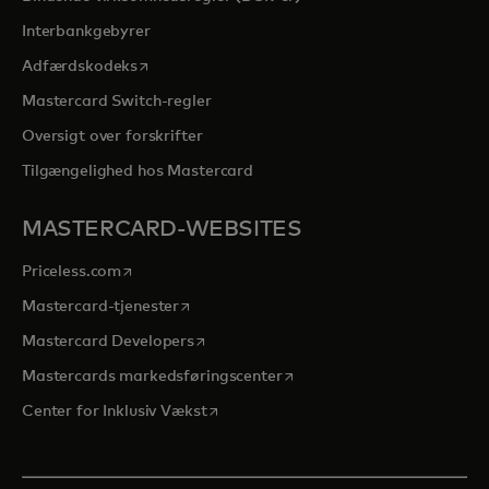
Interbankgebyrer
opens in a new tab
Adfærdskodeks
Mastercard Switch-regler
Oversigt over forskrifter
Tilgængelighed hos Mastercard
MASTERCARD-WEBSITES
opens in a new tab
Priceless.com
opens in a new tab
Mastercard-tjenester
opens in a new tab
Mastercard Developers
opens in a new tab
Mastercards markedsføringscenter
opens in a new tab
Center for Inklusiv Vækst