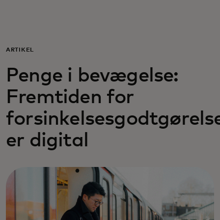
Til dig
Til virksomheder
ARTIKEL
Penge i bevægelse:
Til hele verden
Fremtiden for
Til innovatører
forsinkelsesgodtgørels
er digital
Nyheder og trends