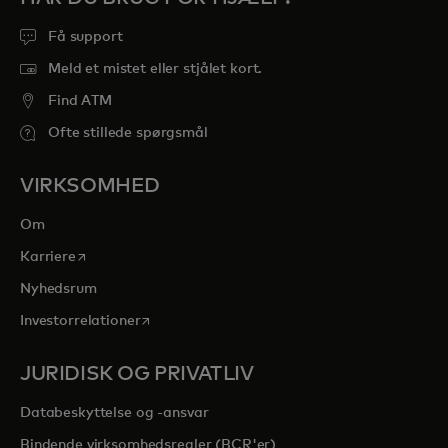
Få support
Meld et mistet eller stjålet kort.
Find ATM
Ofte stillede spørgsmål
VIRKSOMHED
Om
opens in a new tab
Karriere
Nyhedsrum
opens in a new tab
Investorrelationer
JURIDISK OG PRIVATLIV
Databeskyttelse og -ansvar
Bindende virksomhedsregler (BCR'er)