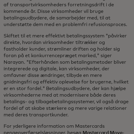
af transportvirksomheders forretningsdrift i de
kommende år. Disse virksomheder vil bruge
betalingsudbydere, de samarbejder med, til at
understøtte dem med en problemfri refusionsproces.
Skiftet til et mere effektivt betalingssystem "påvirker
direkte, hvordan virksomheder tiltrækker og
fastholder kunder, strømliner driften og holder sig
foran på et konkurrencepræget marked," siger
Narayan. "Efterhånden som betalingsmetoder bliver
integrerede og digitale, kan virksomheder, der
omfavner disse ændringer, tilbyde en mere
gnidningsfri og effektiv oplevelse for brugerne, hvilket
er en stor fordel." Betalingsudbydere, der kan hjælpe
virksomhederne med at modernisere både deres
betalings- og tilbagebetalingssystemer, vil også drage
fordel af at skabe stærkere og mere varige relationer
med deres transportkunder.
For yderligere information om Mastercards
pengeoverførselsløsninger, besøg
Mastercard Move-