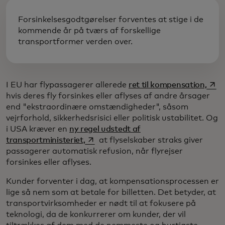
Forsinkelsesgodtgørelser forventes at stige i de
kommende år på tværs af forskellige
transportformer verden over.
open
I EU har flypassagerer allerede
ret til kompensation,
hvis deres fly forsinkes eller aflyses af andre årsager
end "ekstraordinære omstændigheder", såsom
vejrforhold, sikkerhedsrisici eller politisk ustabilitet. Og
i USA kræver en
ny regel udstedt af
opens in a new tab
transportministeriet,
at flyselskaber straks giver
passagerer automatisk refusion, når flyrejser
forsinkes eller aflyses.
Kunder forventer i dag, at kompensationsprocessen er
lige så nem som at betale for billetten. Det betyder, at
transportvirksomheder er nødt til at fokusere på
teknologi, da de konkurrerer om kunder, der vil