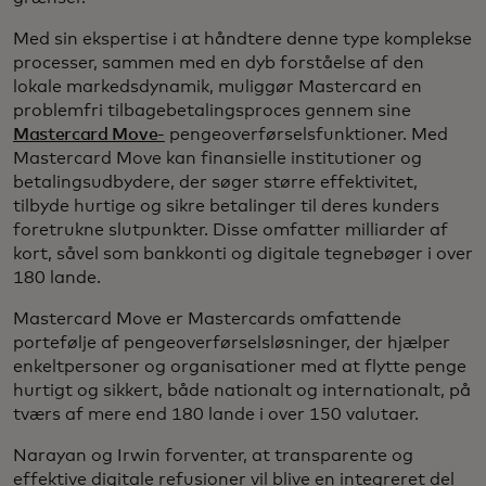
Med sin ekspertise i at håndtere denne type komplekse
processer, sammen med en dyb forståelse af den
lokale markedsdynamik, muliggør Mastercard en
problemfri tilbagebetalingsproces gennem sine
Mastercard Move-
pengeoverførselsfunktioner. Med
Mastercard Move kan finansielle institutioner og
betalingsudbydere, der søger større effektivitet,
tilbyde hurtige og sikre betalinger til deres kunders
foretrukne slutpunkter. Disse omfatter milliarder af
kort, såvel som bankkonti og digitale tegnebøger i over
180 lande.
Mastercard Move er Mastercards omfattende
portefølje af pengeoverførselsløsninger, der hjælper
enkeltpersoner og organisationer med at flytte penge
hurtigt og sikkert, både nationalt og internationalt, på
tværs af mere end 180 lande i over 150 valutaer.
Narayan og Irwin forventer, at transparente og
effektive digitale refusioner vil blive en integreret del