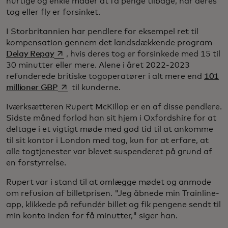
hurtige og enkle måder at få penge tilbage, når deres
tog eller fly er forsinket.
I Storbritannien har pendlere for eksempel ret til
kompensation gennem det landsdækkende program
opens in a new tab
Delay Repay
, hvis deres tog er forsinkede med 15 til
30 minutter eller mere. Alene i året 2022-2023
refunderede britiske togoperatører i alt mere end
101
opens in a new tab
millioner GBP
til kunderne.
Iværksætteren Rupert McKillop er en af disse pendlere.
Sidste måned forlod han sit hjem i Oxfordshire for at
deltage i et vigtigt møde med god tid til at ankomme
til sit kontor i London med tog, kun for at erfare, at
alle togtjenester var blevet suspenderet på grund af
en forstyrrelse.
Rupert var i stand til at omlægge mødet og anmode
om refusion af billetprisen. "Jeg åbnede min Trainline-
app, klikkede på refundér billet og fik pengene sendt til
min konto inden for få minutter," siger han.