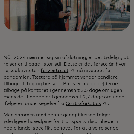
Når 2024 nærmer sig sin afslutning, er det tydeligt, at
rejser er tilbage i stor stil. Dette er det første år, hvor
opens in a new tab
rejseaktiviteten
forventes at
nå niveauet før
pandemien. Tættere på hjemmet vender pendlere
tilbage til tog og busser. I Paris er medarbejderne
tilbage på kontoret i gennemsnit 3,5 dage om ugen,
mens de i London er i gennemsnit 2,7 dage om ugen,
opens in a new
ifølge en undersøgelse fra
CentreforCities
.
Men sammen med denne genopblussen følger
yderligere hovedpine for transportvirksomheder i
nogle lande: specifikt behovet for at give rejsende