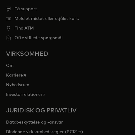
Få support
Meld et mistet eller stjålet kort.
Find ATM
Ofte stillede spørgsmål
VIRKSOMHED
Om
opens in a new tab
Karriere
Nyhedsrum
opens in a new tab
Investorrelationer
JURIDISK OG PRIVATLIV
Databeskyttelse og -ansvar
Bindende virksomhedsregler (BCR'er)