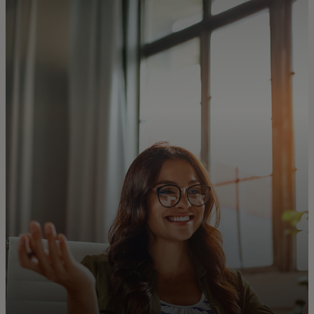
Til dig
Til virksomheder
Til hele verden
Til innovatører
Nyheder og trends