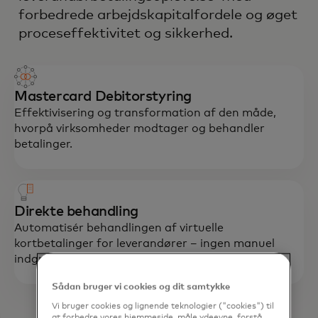
forbedrede arbejdskapitalfordele og øget
proceseffektivitet og sikkerhed.
Mastercard Debitorstyring
Effektivisering og transformation af den måde,
hvorpå virksomheder modtager og behandler
betalinger.
Direkte behandling
Automatisér behandlingen af virtuelle
kortbetalinger for leverandører – ingen manuel
indgriben er nødvendig.
Sådan bruger vi cookies og dit samtykke
Vi bruger cookies og lignende teknologier ("cookies") til
at forbedre vores hjemmeside, måle ydeevne, forstå