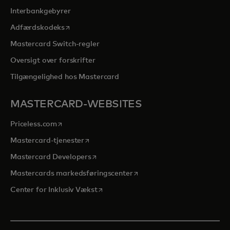
Interbankgebyrer
opens in a new tab
Adfærdskodeks
Mastercard Switch-regler
Oversigt over forskrifter
Tilgængelighed hos Mastercard
MASTERCARD-WEBSITES
opens in a new tab
Priceless.com
opens in a new tab
Mastercard-tjenester
opens in a new tab
Mastercard Developers
opens in a new tab
Mastercards markedsføringscenter
opens in a new tab
Center for Inklusiv Vækst