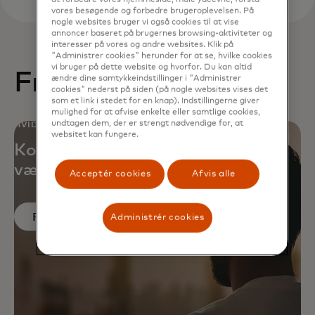
vores besøgende og forbedre brugeroplevelsen. På
nogle websites bruger vi også cookies til at vise
annoncer baseret på brugernes browsing-aktiviteter og
interesser på vores og andre websites. Klik på
"Administrer cookies" herunder for at se, hvilke cookies
vi bruger på dette website og hvorfor. Du kan altid
Fremhævet indhold
ændre dine samtykkeindstillinger i "Administrer
cookies" nederst på siden (på nogle websites vises det
som et link i stedet for en knap). Indstillingerne giver
mulighed for at afvise enkelte eller samtlige cookies,
undtagen dem, der er strengt nødvendige for, at
HVIDBOG
websitet kan fungere.
Kortindløsere kan øge fremme
væksten i accept af firmakort
Acceptér cookies
Afvis alle
opens in a new tab
Få mere at vide
Administrér cookies