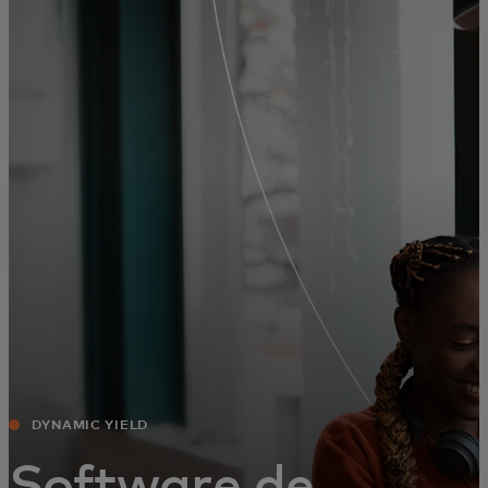
Para ti
Para empresas
Para el mundo
Para innovadores
Noticias y tendencias
DYNAMIC YIELD
Software de