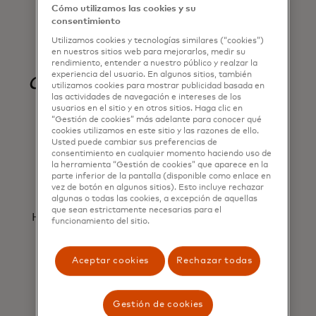
Cómo utilizamos las cookies y su
personalizados,
consentimiento
Utilizamos cookies y tecnologías similares (“cookies”)
notificaciones y más,
en nuestros sitios web para mejorarlos, medir su
rendimiento, entender a nuestro público y realzar la
ayudándonos a lograr
experiencia del usuario. En algunos sitios, también
utilizamos cookies para mostrar publicidad basada en
las actividades de navegación e intereses de los
resultados clave de
usuarios en el sitio y en otros sitios. Haga clic en
“Gestión de cookies” más adelante para conocer qué
cookies utilizamos en este sitio y las razones de ello.
crecimiento.
Usted puede cambiar sus preferencias de
consentimiento en cualquier momento haciendo uso de
la herramienta “Gestión de cookies” que aparece en la
parte inferior de la pantalla (disponible como enlace en
vez de botón en algunos sitios). Esto incluye rechazar
algunas o todas las cookies, a excepción de aquellas
Andrés Meléndez Hagedorn
que sean estrictamente necesarias para el
Head of Conversions and Analytics, Coopeuch
funcionamiento del sitio.
Aceptar cookies
Rechazar todas
Gestión de cookies