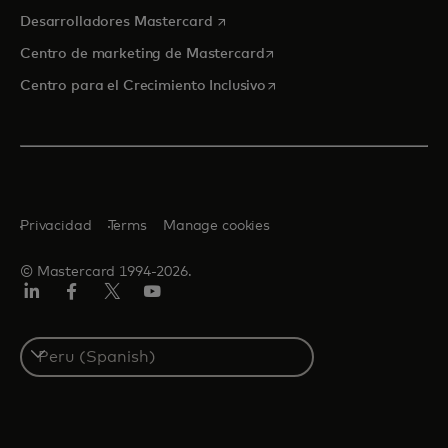
se abre en una pestaña nueva
Desarrolladores Mastercard
se abre en una pestaña nu
Centro de marketing de Mastercard
se abre en una pestaña nu
Centro para el Crecimiento Inclusivo
Privacidad
Terms
Manage cookies
© Mastercard 1994-2026.
LinkedIn
Facebook
Twitter/X
YouTube
Select
a
country