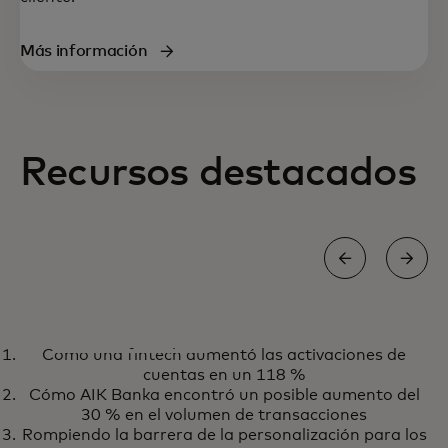
Más información
Recursos destacados
ESTUDIOS DE CASO
Cómo una fintech aumentó las activaciones de
Descubre cómo nuestro
Más información
cuentas en un 118 %
software de personalización
Cómo AIK Banka encontró un posible aumento del
ayuda a aumentar la lealtad del
30 % en el volumen de transacciones
Rompiendo la barrera de la personalización para los
cliente