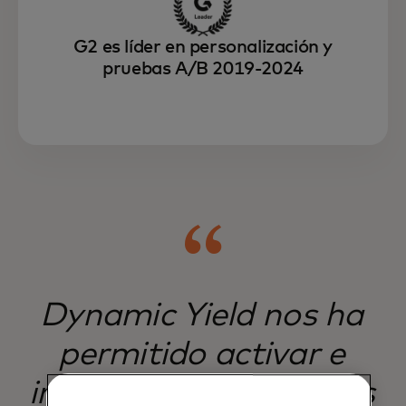
G2 es líder en personalización y
pruebas A/B 2019-2024
Dynamic Yield nos ha
permitido activar e
implementar mensajes