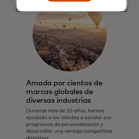
Amada por cientos de
marcas globales de
diversas industrias
Durante más de 10 años, hemos
ayudado a los clientes a escalar sus
programas de personalización y
desarrollar una ventaja competitiva
distintiva.