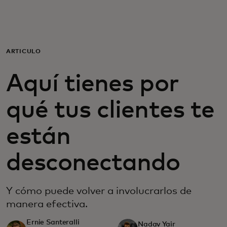
Para ti
Para empresas
ARTÍCULO
Aquí tienes por
Para el mundo
qué tus clientes te
Para innovadores
están
Noticias y tendencias
desconectando
Y cómo puede volver a involucrarlos de
manera efectiva.
Ernie Santeralli
Nadav Yair