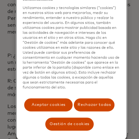
cantidad sobre la calidad. Prefieren enviar decenas
Utilizamos cookies y tecnologías similares (“cookies”)
de mensajes diarios a todo el mundo y a nadie.
en nuestros sitios web para mejorarlos, medir su
Pero al comunicarse con usuarios que podrían
rendimiento, entender a nuestro público y realzar la
experiencia del usuario. En algunos sitios, también
sentirse abrumados por mensajes de marketing,
utilizamos cookies para mostrar publicidad basada en
menos es más.
las actividades de navegación e intereses de los
usuarios en el sitio y en otros sitios. Haga clic en
“Gestión de cookies” más adelante para conocer qué
cookies utilizamos en este sitio y las razones de ello.
Usted puede cambiar sus preferencias de
P: ¿Qué importancia tiene la personalización para
consentimiento en cualquier momento haciendo uso de
un re-engagement efectivo? ¿Las compañías se
la herramienta “Gestión de cookies” que aparece en la
parte inferior de la pantalla (disponible como enlace en
están enfocando lo suficiente en ello?
vez de botón en algunos sitios). Esto incluye rechazar
algunas o todas las cookies, a excepción de aquellas
R: Centrar en el contenido de un mensaje en lugar
que sean estrictamente necesarias para el
de su escala puede ayudar a que el mensaje sea
funcionamiento del sitio.
más eficiente.
Aceptar cookies
Rechazar todas
Los consumidores de hoy esperan contenido y
mensajes que se adapten a ellos. Reciben
contenido personalizado y recomendaciones en
Gestión de cookies
lugares como la página de inicio de su cuenta de
Amazon o las listas de reproducción semanales de