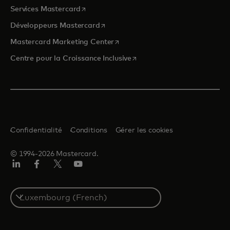
s’ouvre dans un nouvel onglet
Services Mastercard
s’ouvre dans un nouvel onglet
Développeurs Mastercard
s’ouvre dans un nouvel onglet
Mastercard Marketing Center
s’ouvre dans un nouvel ongle
Centre pour la Croissance Inclusive
Confidentialité
Conditions
Gérer les cookies
© 1994-2026 Mastercard.
LinkedIn
Facebook
Twitter/X
YouTube
Select
a
country