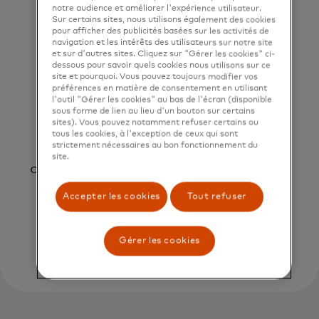
notre audience et améliorer l'expérience utilisateur.
Sur certains sites, nous utilisons également des cookies
pour afficher des publicités basées sur les activités de
navigation et les intérêts des utilisateurs sur notre site
et sur d'autres sites. Cliquez sur "Gérer les cookies" ci-
dessous pour savoir quels cookies nous utilisons sur ce
site et pourquoi. Vous pouvez toujours modifier vos
préférences en matière de consentement en utilisant
l'outil "Gérer les cookies" au bas de l'écran (disponible
sous forme de lien au lieu d'un bouton sur certains
Protection contre la fraude
sites). Vous pouvez notamment refuser certains ou
tous les cookies, à l'exception de ceux qui sont
strictement nécessaires au bon fonctionnement du
Avec Mastercard, vous êtes protégé
site.
contre les transactions non autorisées
grâce à la Protection Responsabilité
Accepter les cookies
Tout refuser
1
Zéro
Gérer les cookies