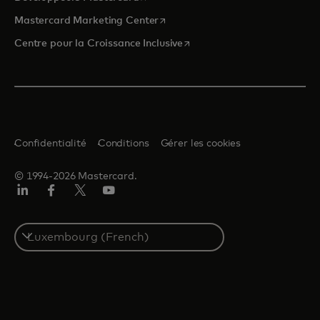
s’ouvre dans un nouvel onglet
Mastercard Marketing Center
s’ouvre dans un nouvel ongle
Centre pour la Croissance Inclusive
Confidentialité
Conditions
Gérer les cookies
© 1994-2026 Mastercard.
LinkedIn
Facebook
Twitter/X
YouTube
Select
a
country