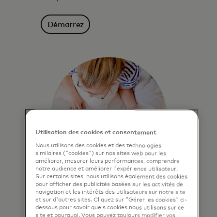
Démarrez
Utilisation des cookies et consentement
Nous utilisons des cookies et des technologies
similaires ("cookies") sur nos sites web pour les
améliorer, mesurer leurs performances, comprendre
notre audience et améliorer l'expérience utilisateur.
Sur certains sites, nous utilisons également des cookies
pour afficher des publicités basées sur les activités de
Click to Pay
navigation et les intérêts des utilisateurs sur notre site
et sur d'autres sites. Cliquez sur "Gérer les cookies" ci-
Paiement en ligne plus sécurisé.
dessous pour savoir quels cookies nous utilisons sur ce
site et pourquoi. Vous pouvez toujours modifier vos