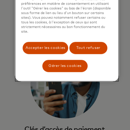
Inscrivez-vous une fois, cliquez sur
préférences en matière de consentement en utilisant
« appareils mémorisés » et passez
l'outil "Gérer les cookies" au bas de l'écran (disponible
rapidement au paiement.
sous forme de lien au lieu d'un bouton sur certains
sites). Vous pouvez notamment refuser certains ou
tous les cookies, à l'exception de ceux qui sont
strictement nécessaires au bon fonctionnement du
En savoir plus
site.
Accepter les cookies
Tout refuser
Gérer les cookies
Clés d’accès de paiement