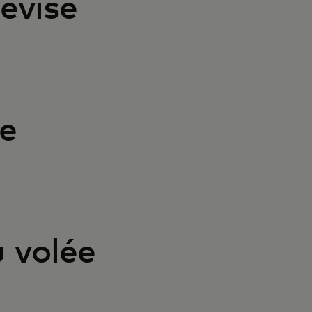
evise
e
 volée