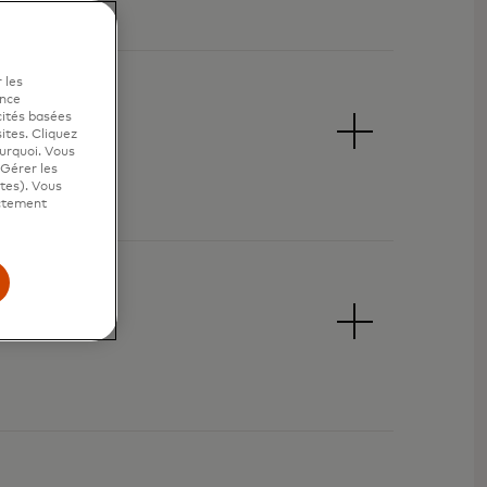
 les
ence
cités basées
sites. Cliquez
ourquoi. Vous
"Gérer les
ites). Vous
ictement