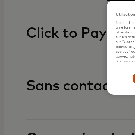
Utilisatio
Nous utilis
améliorer,
Click to Pay
utilisateur
sur les acti
sur "Gérer 
pouvez touj
cookies" au
pouvez nota
nécessaires
Sans contact