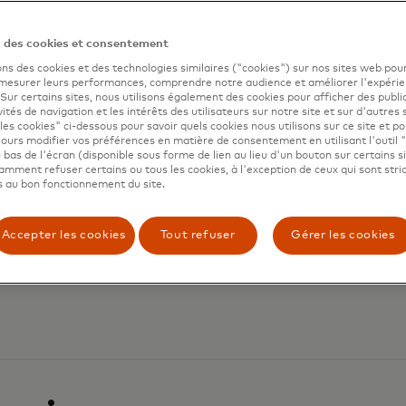
n des cookies et consentement
ons des cookies et des technologies similaires ("cookies") sur nos sites web pour
 mesurer leurs performances, comprendre notre audience et améliorer l'expéri
. Sur certains sites, nous utilisons également des cookies pour afficher des publi
vités de navigation et les intérêts des utilisateurs sur notre site et sur d'autres 
les cookies" ci-dessous pour savoir quels cookies nous utilisons sur ce site et p
ours modifier vos préférences en matière de consentement en utilisant l'outil 
 bas de l'écran (disponible sous forme de lien au lieu d'un bouton sur certains s
mment refuser certains ou tous les cookies, à l'exception de ceux qui sont str
 au bon fonctionnement du site.
Accepter les cookies
Tout refuser
Gérer les cookies