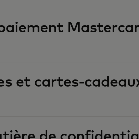
 paiement Masterca
es et cartes-cadeau
ière de confidentia