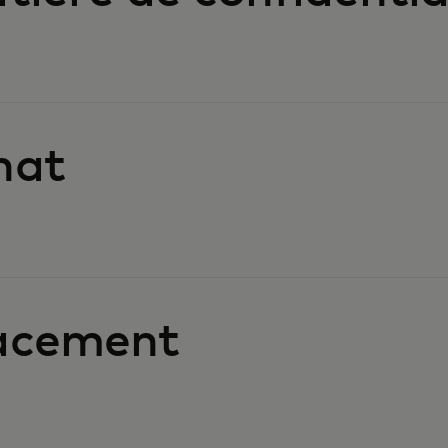
hat
acement