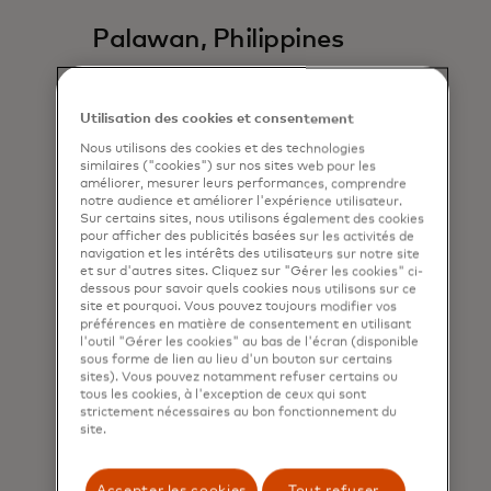
Palawan, Philippines
Conservation International
restaure les forêts de Palawan
Utilisation des cookies et consentement
pour apporter des bénéfices
économiques aux communautés
Nous utilisons des cookies et des technologies
similaires ("cookies") sur nos sites web pour les
locales et autochtones.
améliorer, mesurer leurs performances, comprendre
notre audience et améliorer l'expérience utilisateur.
Sur certains sites, nous utilisons également des cookies
s’ouvre dans un nouvel o
Regarder maintenant
pour afficher des publicités basées sur les activités de
navigation et les intérêts des utilisateurs sur notre site
et sur d'autres sites. Cliquez sur "Gérer les cookies" ci-
dessous pour savoir quels cookies nous utilisons sur ce
site et pourquoi. Vous pouvez toujours modifier vos
préférences en matière de consentement en utilisant
l'outil "Gérer les cookies" au bas de l'écran (disponible
sous forme de lien au lieu d'un bouton sur certains
sites). Vous pouvez notamment refuser certains ou
tous les cookies, à l'exception de ceux qui sont
strictement nécessaires au bon fonctionnement du
site.
Accepter les cookies
Tout refuser