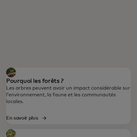
Pourquoi les forêts ?
Les arbres peuvent avoir un impact considérable sur
l’environnement, la faune et les communautés
locales.
En collaboration avec Conservation
En savoir plus
International et le World Resources
Institute, nous contribuons à soutenir la