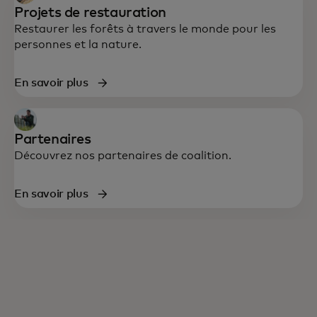
nature, à restaurer les écosystèmes et à
Projets de restauration
améliorer les moyens de subsistance des
Restaurer les forêts à travers le monde pour les
personnes et la nature.
communautés à l'échelle mondiale.
En savoir plus
Partenaires
Découvrez nos partenaires de coalition.
En savoir plus