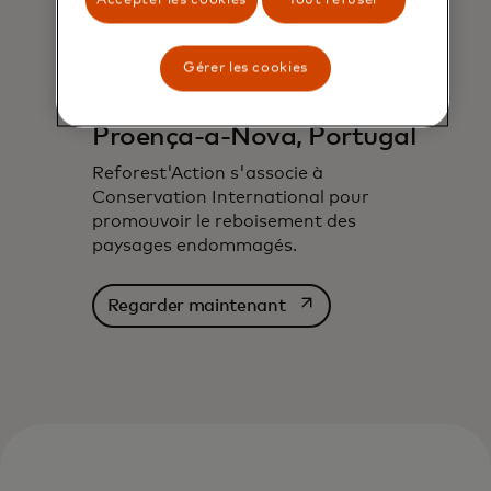
Gérer les cookies
Proença-a-Nova, Portugal
Reforest'Action s'associe à
Conservation International pour
promouvoir le reboisement des
paysages endommagés.
s’ouvre dans un nouvel o
Regarder maintenant