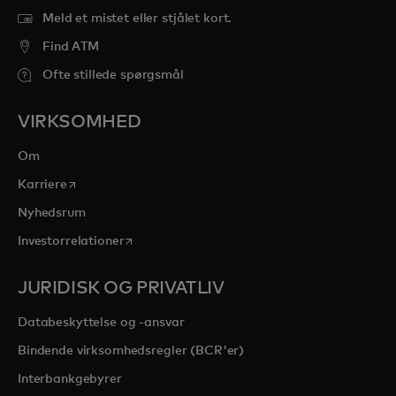
Meld et mistet eller stjålet kort.
Find ATM
Ofte stillede spørgsmål
VIRKSOMHED
Om
opens in a new tab
Karriere
Nyhedsrum
opens in a new tab
Investorrelationer
JURIDISK OG PRIVATLIV
Databeskyttelse og -ansvar
Bindende virksomhedsregler (BCR'er)
Interbankgebyrer