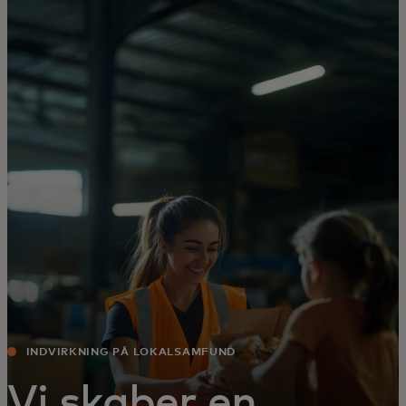
Til dig
Til virksomheder
Til hele verden
Til innovatører
Nyheder og trends
INDVIRKNING PÅ LOKALSAMFUND
Vi skaber en