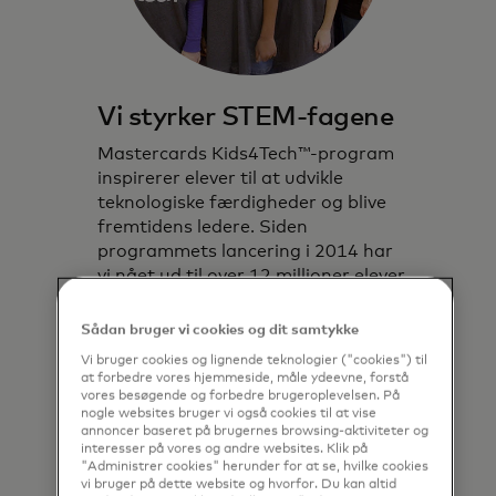
Vi styrker STEM-fagene
Mastercards Kids4Tech™-program
inspirerer elever til at udvikle
teknologiske færdigheder og blive
fremtidens ledere. Siden
programmets lancering i 2014 har
vi nået ud til over 12 millioner elever
i 65 lande og territorier.
Sådan bruger vi cookies og dit samtykke
Få mere at vide
Vi bruger cookies og lignende teknologier ("cookies") til
at forbedre vores hjemmeside, måle ydeevne, forstå
vores besøgende og forbedre brugeroplevelsen. På
nogle websites bruger vi også cookies til at vise
annoncer baseret på brugernes browsing-aktiviteter og
interesser på vores og andre websites. Klik på
"Administrer cookies" herunder for at se, hvilke cookies
vi bruger på dette website og hvorfor. Du kan altid