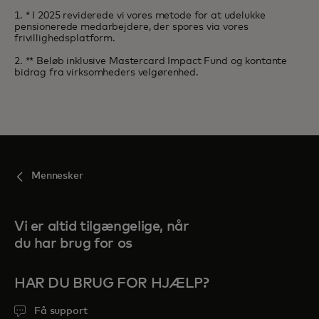
1. * I 2025 reviderede vi vores metode for at udelukke
pensionerede medarbejdere, der spores via vores
frivillighedsplatform.
2. ** Beløb inklusive Mastercard Impact Fund og kontante
bidrag fra virksomheders velgørenhed.
Mennesker
Vi er altid tilgængelige, når
du har brug for os
HAR DU BRUG FOR HJÆLP?
Få support