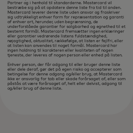
Partner og i henhold til standarderne. Mastercard vil
bestræbe sig på at opdatere denne liste fra tid til anden.
Mastercard leverer denne liste uden ansvar og fraskriver
sig udtrykkeligt enhver form for repræsentation og garanti
af enhver art, herunder, uden begrænsning, de
underforståede garantier for salgbarhed og egnethed til et
bestemt formål. Mastercard fremsætter ingen erklæringer
eller garantier vedrørende listens fuldstændighed,
nøjagtighed, aktualitet, rækkefølge, at listen er fejlfri, eller
at listen kan anvendes til noget formål. Mastercard har
ingen holdning til karakteren eller kvaliteten af nogen
tjeneste, der leveres af nogen person eller enhed på listen.
Enhver person, der får adgang til eller bruger denne liste
eller dele deraf, gør det på egen risiko og accepterer som
betingelse for denne adgang og/eller brug, at Mastercard
ikke er ansvarlig for tab eller skade forårsaget af, eller som
påstås at være forårsaget af, helt eller delvist, adgang til
og/eller brug af denne liste.