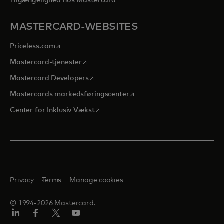
Tilgængelighed hos Mastercard
MASTERCARD-WEBSITES
opens in a new tab
Priceless.com
opens in a new tab
Mastercard-tjenester
opens in a new tab
Mastercard Developers
opens in a new tab
Mastercards markedsføringscenter
opens in a new tab
Center for Inklusiv Vækst
Privacy
Terms
Manage cookies
© 1994-2026 Mastercard.
LinkedIn
Facebook
Twitter/X
Youtube