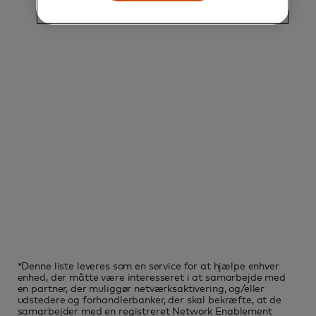
*Denne liste leveres som en service for at hjælpe enhver
enhed, der måtte være interesseret i at samarbejde med
en partner, der muliggør netværksaktivering, og/eller
udstedere og forhandlerbanker, der skal bekræfte, at de
samarbejder med en registreret Network Enablement