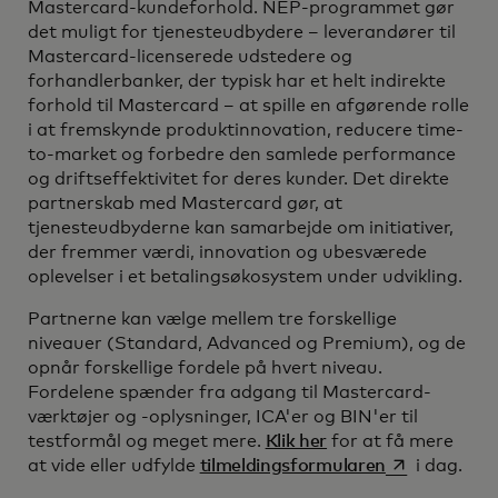
Mastercard-kundeforhold. NEP-programmet gør
det muligt for tjenesteudbydere – leverandører til
Mastercard-licenserede udstedere og
forhandlerbanker, der typisk har et helt indirekte
forhold til Mastercard – at spille en afgørende rolle
i at fremskynde produktinnovation, reducere time-
to-market og forbedre den samlede performance
og driftseffektivitet for deres kunder. Det direkte
partnerskab med Mastercard gør, at
tjenesteudbyderne kan samarbejde om initiativer,
der fremmer værdi, innovation og ubesværede
oplevelser i et betalingsøkosystem under udvikling.
Partnerne kan vælge mellem tre forskellige
niveauer (Standard, Advanced og Premium), og de
opnår forskellige fordele på hvert niveau.
Fordelene spænder fra adgang til Mastercard-
værktøjer og -oplysninger, ICA'er og BIN'er til
testformål og meget mere.
Klik her
for at få mere
opens in a ne
at vide eller udfylde
tilmeldingsformularen
i dag.