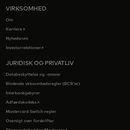
VIRKSOMHED
Om
opens in a new tab
Karriere
Nyhedsrum
opens in a new tab
Investorrelationer
JURIDISK OG PRIVATLIV
Databeskyttelse og -ansvar
Bindende virksomhedsregler (BCR'er)
Interbankgebyrer
opens in a new tab
Adfærdskodeks
Mastercard Switch-regler
Oversigt over forskrifter