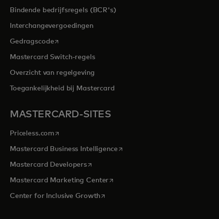
Bindende bedrijfsregels (BCR's)
Interchangevergoedingen
opens in a new tab
Gedragscode
Mastercard Switch-regels
Overzicht van regelgeving
Toegankelijkheid bij Mastercard
MASTERCARD-SITES
opens in a new tab
Priceless.com
opens in a new tab
Mastercard Business Intelligence
opens in a new tab
Mastercard Developers
opens in a new tab
Mastercard Marketing Center
opens in a new tab
Center for Inclusive Growth