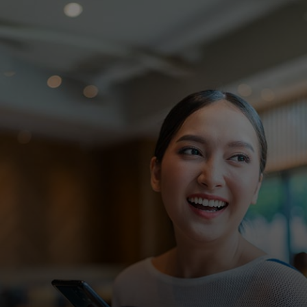
Voor jou
Voor bedrijven
Voor de wereld
Voor innovators
Nieuws en trends