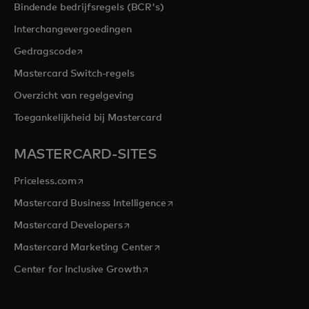
Bindende bedrijfsregels (BCR's)
Interchangevergoedingen
opens in a new tab
Gedragscode
Mastercard Switch-regels
Overzicht van regelgeving
Toegankelijkheid bij Mastercard
MASTERCARD-SITES
opens in a new tab
Priceless.com
opens in a new tab
Mastercard Business Intelligence
opens in a new tab
Mastercard Developers
opens in a new tab
Mastercard Marketing Center
opens in a new tab
Center for Inclusive Growth