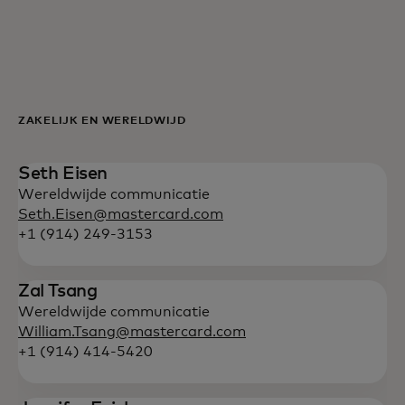
Voor jou
Voor bedrijven
ZAKELIJK EN WERELDWIJD
Voor de wereld
Seth Eisen
Wereldwijde communicatie
Voor innovators
Seth.Eisen@mastercard.com
+1 (914) 249-3153
Nieuws en trends
Zal Tsang
Wereldwijde communicatie
William.Tsang@mastercard.com
+1 (914) 414-5420