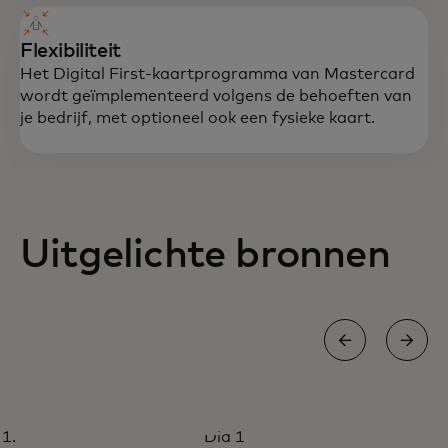
Flexibiliteit
Het Digital First-kaartprogramma van Mastercard
wordt geïmplementeerd volgens de behoeften van
je bedrijf, met optioneel ook een fysieke kaart.
Uitgelichte bronnen
GROEI
Dia 1
Digital First-kaartprogramma