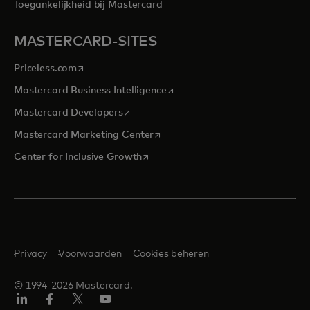
Toegankelijkheid bij Mastercard
MASTERCARD-SITES
opens in a new tab
Priceless.com
opens in a new tab
Mastercard Business Intelligence
opens in a new tab
Mastercard Developers
opens in a new tab
Mastercard Marketing Center
opens in a new tab
Center for Inclusive Growth
Privacy
Voorwaarden
Cookies beheren
© 1994-2026 Mastercard.