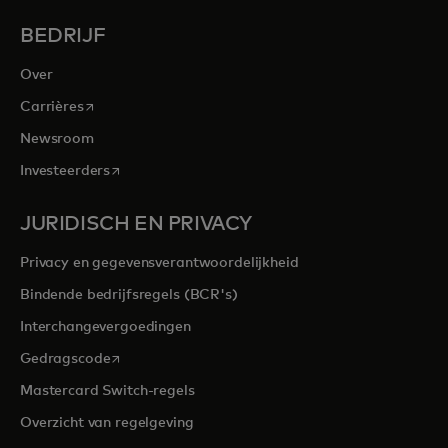
BEDRIJF
Over
opens in a new tab
Carrières
Newsroom
opens in a new tab
Investeerders
JURIDISCH EN PRIVACY
Privacy en gegevensverantwoordelijkheid
Bindende bedrijfsregels (BCR's)
Interchangevergoedingen
opens in a new tab
Gedragscode
Mastercard Switch-regels
Overzicht van regelgeving