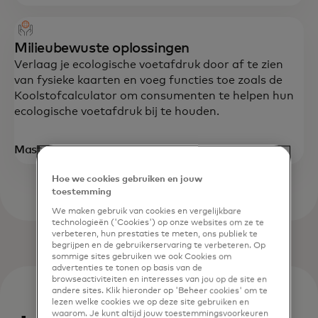
Milieubewuste oplossingen
Verlaag je ecologische voetafdruk door af te zien
van fysieke kaarten en voeg functies toe zoals de
Koolstofcalculator om consumenten te helpen hun
ecologische voetafdruk bij te houden.
Mastercard Duurzaamheid
Hoe we cookies gebruiken en jouw
toestemming
We maken gebruik van cookies en vergelijkbare
technologieën ('Cookies') op onze websites om ze te
verbeteren, hun prestaties te meten, ons publiek te
begrijpen en de gebruikerservaring te verbeteren. Op
sommige sites gebruiken we ook Cookies om
advertenties te tonen op basis van de
browseactiviteiten en interesses van jou op de site en
andere sites. Klik hieronder op 'Beheer cookies' om te
lezen welke cookies we op deze site gebruiken en
waarom. Je kunt altijd jouw toestemmingsvoorkeuren