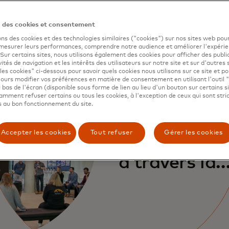
n des cookies et consentement
ons des cookies et des technologies similaires ("cookies") sur nos sites web pour
 mesurer leurs performances, comprendre notre audience et améliorer l'expéri
. Sur certains sites, nous utilisons également des cookies pour afficher des publi
vités de navigation et les intérêts des utilisateurs sur notre site et sur d'autres 
les cookies" ci-dessous pour savoir quels cookies nous utilisons sur ce site et p
ours modifier vos préférences en matière de consentement en utilisant l'outil 
 bas de l'écran (disponible sous forme de lien au lieu d'un bouton sur certains s
Explorez des
mment refuser certains ou tous les cookies, à l'exception de ceux qui sont str
 au bon fonctionnement du site.
solutions et 
Accepter les cookies
Tout refuser
Gérer les cookies
concepts in
à travers la
narration
numérique.