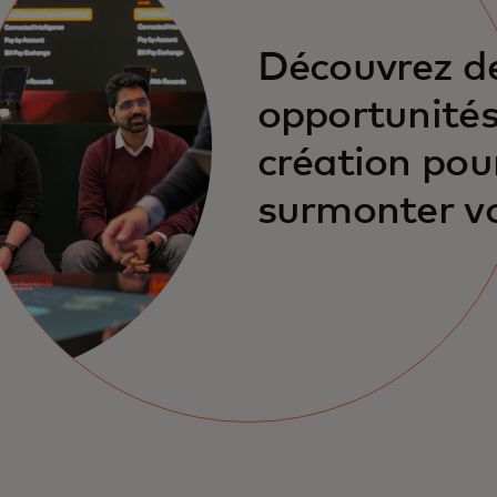
Découvrez d
opportunités
création pou
surmonter v
principaux dé