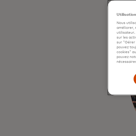
Utilisatio
Nous utilis
améliorer,
utilisateur
sur les acti
sur "Gérer 
pouvez touj
cookies" au
pouvez nota
nécessaires