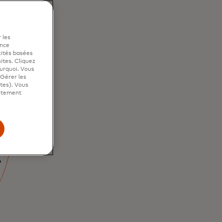
 les
ence
cités basées
sites. Cliquez
ourquoi. Vous
"Gérer les
ites). Vous
ictement
des
novants