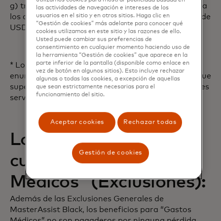
utilizamos cookies para mostrar publicidad basada en
g) tratamiento dental como resultado de lesiones a
las actividades de navegación e intereses de los
los dientes sanos y naturales, sujeto a un máximo de
usuarios en el sitio y en otros sitios. Haga clic en
“Gestión de cookies” más adelante para conocer qué
USD† 100 por diente.
cookies utilizamos en este sitio y las razones de ello.
Usted puede cambiar sus preferencias de
consentimiento en cualquier momento haciendo uso de
la herramienta “Gestión de cookies” que aparece en la
parte inferior de la pantalla (disponible como enlace en
* Los cargos correspondientes a los servicios
vez de botón en algunos sitios). Esto incluye rechazar
enumerados anteriormente no incluirán montos que
algunas o todas las cookies, a excepción de aquellas
superen los cargos normales y habituales para tales
que sean estrictamente necesarias para el
funcionamiento del sitio.
servicios o los excluidos.
Aceptar cookies
Rechazar todas
Lo que NO está
Gestión de cookies
cubierto por “Gastos
Médicos” (Exclusiones):
Además de las Exclusiones Generales de
MasterAssist Black, los beneficios para “Gastos
Médicos” no son pagaderos por ninguna pérdida,